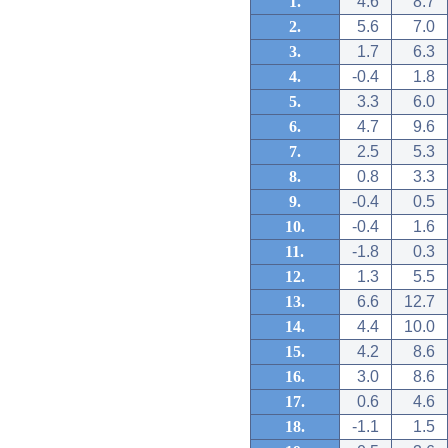
1.
4.6
8.7
2.
5.6
7.0
3.
1.7
6.3
4.
-0.4
1.8
5.
3.3
6.0
6.
4.7
9.6
7.
2.5
5.3
8.
0.8
3.3
9.
-0.4
0.5
10.
-0.4
1.6
11.
-1.8
0.3
12.
1.3
5.5
13.
6.6
12.7
14.
4.4
10.0
15.
4.2
8.6
16.
3.0
8.6
17.
0.6
4.6
18.
-1.1
1.5