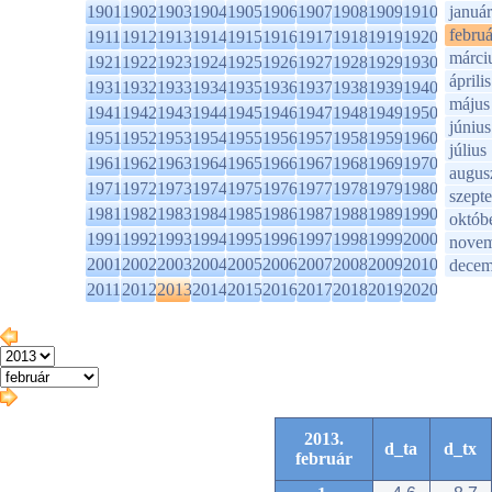
1901
1902
1903
1904
1905
1906
1907
1908
1909
1910
január
februá
1911
1912
1913
1914
1915
1916
1917
1918
1919
1920
márci
1921
1922
1923
1924
1925
1926
1927
1928
1929
1930
április
1931
1932
1933
1934
1935
1936
1937
1938
1939
1940
május
1941
1942
1943
1944
1945
1946
1947
1948
1949
1950
június
1951
1952
1953
1954
1955
1956
1957
1958
1959
1960
július
1961
1962
1963
1964
1965
1966
1967
1968
1969
1970
augus
1971
1972
1973
1974
1975
1976
1977
1978
1979
1980
szept
1981
1982
1983
1984
1985
1986
1987
1988
1989
1990
októb
1991
1992
1993
1994
1995
1996
1997
1998
1999
2000
novem
2001
2002
2003
2004
2005
2006
2007
2008
2009
2010
decem
2011
2012
2013
2014
2015
2016
2017
2018
2019
2020
2013.
d_ta
d_tx
február