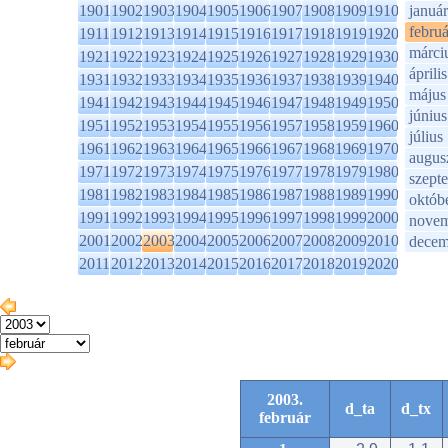
1901
1902
1903
1904
1905
1906
1907
1908
1909
1910
január
februá
1911
1912
1913
1914
1915
1916
1917
1918
1919
1920
márci
1921
1922
1923
1924
1925
1926
1927
1928
1929
1930
április
1931
1932
1933
1934
1935
1936
1937
1938
1939
1940
május
1941
1942
1943
1944
1945
1946
1947
1948
1949
1950
június
1951
1952
1953
1954
1955
1956
1957
1958
1959
1960
július
1961
1962
1963
1964
1965
1966
1967
1968
1969
1970
augus
1971
1972
1973
1974
1975
1976
1977
1978
1979
1980
szept
1981
1982
1983
1984
1985
1986
1987
1988
1989
1990
októb
1991
1992
1993
1994
1995
1996
1997
1998
1999
2000
novem
2001
2002
2003
2004
2005
2006
2007
2008
2009
2010
decem
2011
2012
2013
2014
2015
2016
2017
2018
2019
2020
2003.
d_ta
d_tx
február