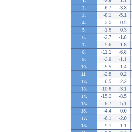
1.
-2.9
1.1
2.
-6.7
-3.8
3.
-8.1
-5.1
4.
-3.0
0.5
5.
-1.8
0.3
6.
-2.7
-1.8
7.
-5.6
-1.8
8.
-11.1
-6.8
9.
-3.8
-1.1
10.
-5.5
-1.4
11.
-2.8
0.2
12.
-6.5
-2.2
13.
-10.6
-3.1
14.
-15.0
-8.5
15.
-8.7
-5.1
16.
-4.4
0.0
17.
-6.1
-2.0
18.
-5.1
-1.1