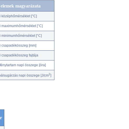
c elemek magyarázata
i középhőmérséklet [°C]
i maximumhőmérséklet [°C]
i minimumhőmérséklet [°C]
i csapadékösszeg [mm]
i csapadékösszeg fajtája
fénytartam napi összege [óra]
2
bálsugárzás napi összege [J/cm
]
r