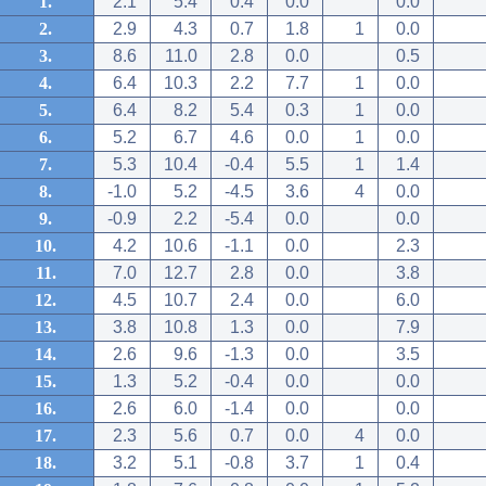
1.
2.1
5.4
0.4
0.0
0.0
2.
2.9
4.3
0.7
1.8
1
0.0
3.
8.6
11.0
2.8
0.0
0.5
4.
6.4
10.3
2.2
7.7
1
0.0
5.
6.4
8.2
5.4
0.3
1
0.0
6.
5.2
6.7
4.6
0.0
1
0.0
7.
5.3
10.4
-0.4
5.5
1
1.4
8.
-1.0
5.2
-4.5
3.6
4
0.0
9.
-0.9
2.2
-5.4
0.0
0.0
10.
4.2
10.6
-1.1
0.0
2.3
11.
7.0
12.7
2.8
0.0
3.8
12.
4.5
10.7
2.4
0.0
6.0
13.
3.8
10.8
1.3
0.0
7.9
14.
2.6
9.6
-1.3
0.0
3.5
15.
1.3
5.2
-0.4
0.0
0.0
16.
2.6
6.0
-1.4
0.0
0.0
17.
2.3
5.6
0.7
0.0
4
0.0
18.
3.2
5.1
-0.8
3.7
1
0.4