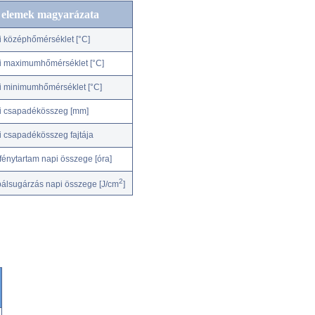
c elemek magyarázata
i középhőmérséklet [°C]
i maximumhőmérséklet [°C]
i minimumhőmérséklet [°C]
i csapadékösszeg [mm]
i csapadékösszeg fajtája
fénytartam napi összege [óra]
2
bálsugárzás napi összege [J/cm
]