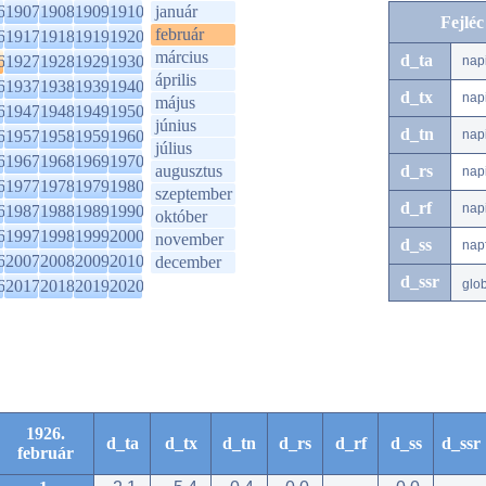
6
1907
1908
1909
1910
január
Fejlé
február
6
1917
1918
1919
1920
március
d_ta
6
1927
1928
1929
1930
nap
április
6
1937
1938
1939
1940
d_tx
nap
május
6
1947
1948
1949
1950
június
d_tn
6
1957
1958
1959
1960
nap
július
6
1967
1968
1969
1970
augusztus
d_rs
nap
6
1977
1978
1979
1980
szeptember
d_rf
nap
6
1987
1988
1989
1990
október
6
1997
1998
1999
2000
november
d_ss
nap
6
2007
2008
2009
2010
december
d_ssr
6
2017
2018
2019
2020
glo
1926.
d_ta
d_tx
d_tn
d_rs
d_rf
d_ss
d_ssr
február