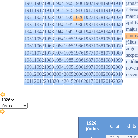
1901
1902
1903
1904
1905
1906
1907
1908
1909
1910
január
februá
1911
1912
1913
1914
1915
1916
1917
1918
1919
1920
márci
1921
1922
1923
1924
1925
1926
1927
1928
1929
1930
április
1931
1932
1933
1934
1935
1936
1937
1938
1939
1940
május
1941
1942
1943
1944
1945
1946
1947
1948
1949
1950
június
1951
1952
1953
1954
1955
1956
1957
1958
1959
1960
július
1961
1962
1963
1964
1965
1966
1967
1968
1969
1970
augus
1971
1972
1973
1974
1975
1976
1977
1978
1979
1980
szept
1981
1982
1983
1984
1985
1986
1987
1988
1989
1990
októb
1991
1992
1993
1994
1995
1996
1997
1998
1999
2000
novem
2001
2002
2003
2004
2005
2006
2007
2008
2009
2010
decem
2011
2012
2013
2014
2015
2016
2017
2018
2019
2020
1926.
d_ta
d_tx
június