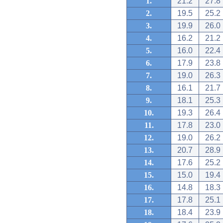
1.
21.2
27.8
2.
19.5
25.2
3.
19.9
26.0
4.
16.2
21.2
5.
16.0
22.4
6.
17.9
23.8
7.
19.0
26.3
8.
16.1
21.7
9.
18.1
25.3
10.
19.3
26.4
11.
17.8
23.0
12.
19.0
26.2
13.
20.7
28.9
14.
17.6
25.2
15.
15.0
19.4
16.
14.8
18.3
17.
17.8
25.1
18.
18.4
23.9