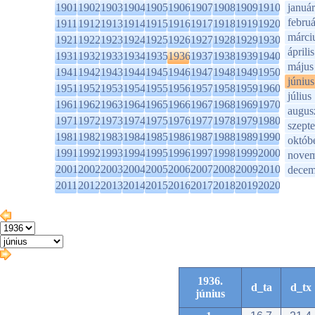
1901
1902
1903
1904
1905
1906
1907
1908
1909
1910
január
februá
1911
1912
1913
1914
1915
1916
1917
1918
1919
1920
márci
1921
1922
1923
1924
1925
1926
1927
1928
1929
1930
április
1931
1932
1933
1934
1935
1936
1937
1938
1939
1940
május
1941
1942
1943
1944
1945
1946
1947
1948
1949
1950
június
1951
1952
1953
1954
1955
1956
1957
1958
1959
1960
július
1961
1962
1963
1964
1965
1966
1967
1968
1969
1970
augus
1971
1972
1973
1974
1975
1976
1977
1978
1979
1980
szept
1981
1982
1983
1984
1985
1986
1987
1988
1989
1990
októb
1991
1992
1993
1994
1995
1996
1997
1998
1999
2000
novem
2001
2002
2003
2004
2005
2006
2007
2008
2009
2010
decem
2011
2012
2013
2014
2015
2016
2017
2018
2019
2020
1936.
d_ta
d_tx
június