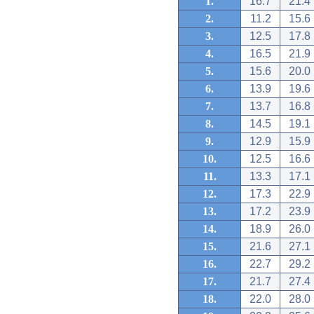
1.
16.7
21.4
2.
11.2
15.6
3.
12.5
17.8
4.
16.5
21.9
5.
15.6
20.0
6.
13.9
19.6
7.
13.7
16.8
8.
14.5
19.1
9.
12.9
15.9
10.
12.5
16.6
11.
13.3
17.1
12.
17.3
22.9
13.
17.2
23.9
14.
18.9
26.0
15.
21.6
27.1
16.
22.7
29.2
17.
21.7
27.4
18.
22.0
28.0