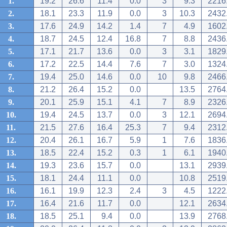
1.
19.2
26.6
11.4
0.0
3
9.3
2216
2.
18.1
23.3
11.9
0.0
3
10.3
2432
3.
17.6
24.9
14.2
1.4
7
4.9
1602
4.
18.7
24.5
12.4
16.8
7
8.8
2436
5.
17.1
21.7
13.6
0.0
3
3.1
1829
6.
17.2
22.5
14.4
7.6
7
3.0
1324
7.
19.4
25.0
14.6
0.0
10
9.8
2466
8.
21.2
26.4
15.2
0.0
13.5
2764
9.
20.1
25.9
15.1
4.1
7
8.9
2326
10.
19.4
24.5
13.7
0.0
3
12.1
2694
11.
21.5
27.6
16.4
25.3
7
9.4
2312
12.
20.4
26.1
16.7
5.9
1
7.6
1836
13.
18.5
22.4
15.2
0.3
1
6.1
1940
14.
19.3
23.6
15.7
0.0
13.1
2939
15.
18.1
24.4
11.1
0.0
10.8
2519
16.
16.1
19.9
12.3
2.4
3
4.5
1222
17.
16.4
21.6
11.7
0.0
12.1
2634
18.
18.5
25.1
9.4
0.0
13.9
2768