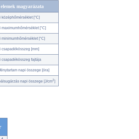
c elemek magyarázata
i középhőmérséklet [°C]
i maximumhőmérséklet [°C]
i minimumhőmérséklet [°C]
i csapadékösszeg [mm]
i csapadékösszeg fajtája
fénytartam napi összege [óra]
2
bálsugárzás napi összege [J/cm
]
r