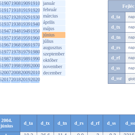
6
1907
1908
1909
1910
január
Fejlé
február
6
1917
1918
1919
1920
március
d_ta
6
1927
1928
1929
1930
nap
április
6
1937
1938
1939
1940
d_tx
nap
május
6
1947
1948
1949
1950
június
d_tn
6
1957
1958
1959
1960
nap
július
6
1967
1968
1969
1970
augusztus
d_rs
nap
6
1977
1978
1979
1980
szeptember
d_rf
nap
6
1987
1988
1989
1990
október
6
1997
1998
1999
2000
november
d_ss
nap
6
2007
2008
2009
2010
december
d_ssr
6
2017
2018
2019
2020
glo
2004.
d_ta
d_tx
d_tn
d_rs
d_rf
d_ss
d_ss
június