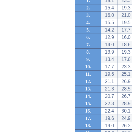
1.
18.1
23.5
2.
15.4
19.3
3.
16.0
21.0
4.
15.5
19.5
5.
14.2
17.7
6.
12.9
16.0
7.
14.0
18.6
8.
13.9
19.3
9.
13.4
17.6
10.
17.7
23.3
11.
19.6
25.1
12.
21.1
26.9
13.
21.3
28.5
14.
20.7
26.7
15.
22.3
28.9
16.
22.4
30.1
17.
19.6
24.9
18.
19.0
26.3