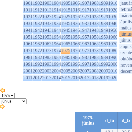
1901
1902
1903
1904
1905
1906
1907
1908
1909
1910
január
februá
1911
1912
1913
1914
1915
1916
1917
1918
1919
1920
márci
1921
1922
1923
1924
1925
1926
1927
1928
1929
1930
április
1931
1932
1933
1934
1935
1936
1937
1938
1939
1940
május
1941
1942
1943
1944
1945
1946
1947
1948
1949
1950
június
1951
1952
1953
1954
1955
1956
1957
1958
1959
1960
július
1961
1962
1963
1964
1965
1966
1967
1968
1969
1970
augus
1971
1972
1973
1974
1975
1976
1977
1978
1979
1980
szept
1981
1982
1983
1984
1985
1986
1987
1988
1989
1990
októb
1991
1992
1993
1994
1995
1996
1997
1998
1999
2000
novem
2001
2002
2003
2004
2005
2006
2007
2008
2009
2010
decem
2011
2012
2013
2014
2015
2016
2017
2018
2019
2020
1975.
d_ta
d_tx
június