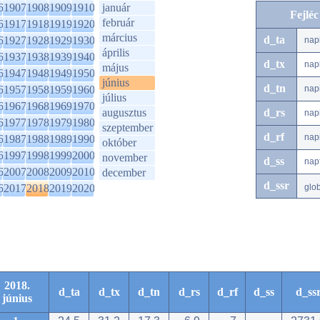
6
1907
1908
1909
1910
január
Fejlé
február
6
1917
1918
1919
1920
március
d_ta
6
1927
1928
1929
1930
nap
április
6
1937
1938
1939
1940
d_tx
nap
május
6
1947
1948
1949
1950
június
d_tn
6
1957
1958
1959
1960
nap
július
6
1967
1968
1969
1970
augusztus
d_rs
nap
6
1977
1978
1979
1980
szeptember
d_rf
nap
6
1987
1988
1989
1990
október
6
1997
1998
1999
2000
november
d_ss
nap
6
2007
2008
2009
2010
december
d_ssr
6
2017
2018
2019
2020
glo
2018.
d_ta
d_tx
d_tn
d_rs
d_rf
d_ss
d_ss
június