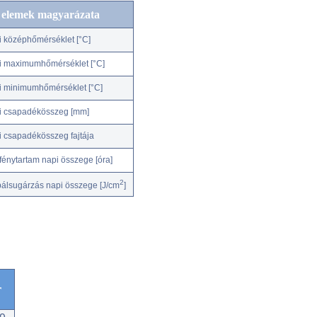
c elemek magyarázata
i középhőmérséklet [°C]
i maximumhőmérséklet [°C]
i minimumhőmérséklet [°C]
i csapadékösszeg [mm]
i csapadékösszeg fajtája
fénytartam napi összege [óra]
2
bálsugárzás napi összege [J/cm
]
r