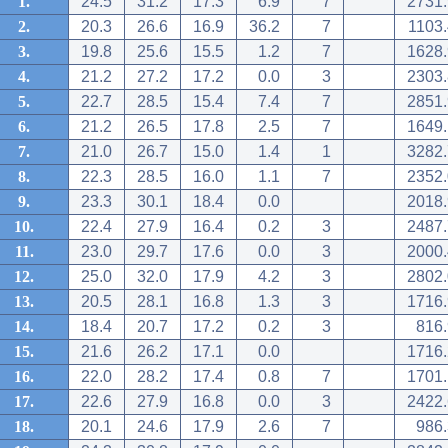
1.
24.5
31.2
17.3
6.9
7
2731.
2.
20.3
26.6
16.9
36.2
7
1103.
3.
19.8
25.6
15.5
1.2
7
1628.
4.
21.2
27.2
17.2
0.0
3
2303.
5.
22.7
28.5
15.4
7.4
7
2851.
6.
21.2
26.5
17.8
2.5
7
1649.
7.
21.0
26.7
15.0
1.4
1
3282.
8.
22.3
28.5
16.0
1.1
7
2352.
9.
23.3
30.1
18.4
0.0
2018.
10.
22.4
27.9
16.4
0.2
3
2487.
11.
23.0
29.7
17.6
0.0
3
2000.
12.
25.0
32.0
17.9
4.2
3
2802.
13.
20.5
28.1
16.8
1.3
3
1716.
14.
18.4
20.7
17.2
0.2
3
816.
15.
21.6
26.2
17.1
0.0
1716.
16.
22.0
28.2
17.4
0.8
7
1701.
17.
22.6
27.9
16.8
0.0
3
2422.
18.
20.1
24.6
17.9
2.6
7
986.