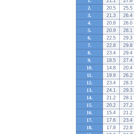
1.
21.1
27.6
2.
20.5
25.5
3.
21.3
26.4
4.
20.8
26.0
5.
20.9
28.1
6.
22.5
29.3
7.
22.8
29.8
8.
23.4
29.4
9.
18.5
27.4
10.
14.8
20.4
11.
19.9
26.2
12.
23.4
28.3
13.
24.1
29.3
14.
21.2
28.1
15.
20.2
27.2
16.
15.4
21.2
17.
17.6
23.4
18.
17.8
22.8