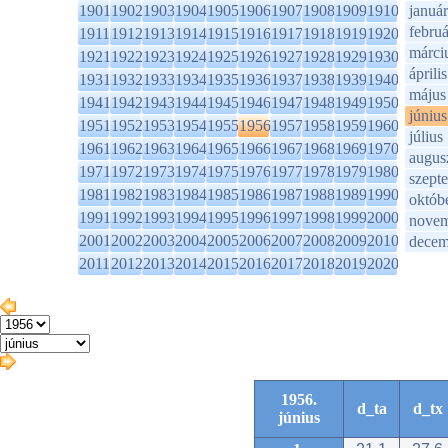
1901
1902
1903
1904
1905
1906
1907
1908
1909
1910
január
februá
1911
1912
1913
1914
1915
1916
1917
1918
1919
1920
márci
1921
1922
1923
1924
1925
1926
1927
1928
1929
1930
április
1931
1932
1933
1934
1935
1936
1937
1938
1939
1940
május
1941
1942
1943
1944
1945
1946
1947
1948
1949
1950
június
1951
1952
1953
1954
1955
1956
1957
1958
1959
1960
július
1961
1962
1963
1964
1965
1966
1967
1968
1969
1970
augus
1971
1972
1973
1974
1975
1976
1977
1978
1979
1980
szept
1981
1982
1983
1984
1985
1986
1987
1988
1989
1990
októb
1991
1992
1993
1994
1995
1996
1997
1998
1999
2000
novem
2001
2002
2003
2004
2005
2006
2007
2008
2009
2010
decem
2011
2012
2013
2014
2015
2016
2017
2018
2019
2020
1956.
d_ta
d_tx
június