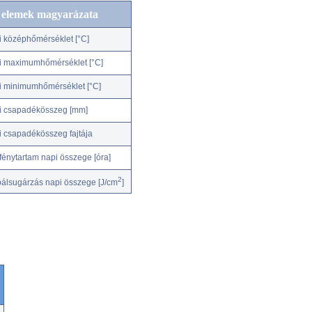
c elemek magyarázata
i középhőmérséklet [°C]
i maximumhőmérséklet [°C]
i minimumhőmérséklet [°C]
i csapadékösszeg [mm]
i csapadékösszeg fajtája
fénytartam napi összege [óra]
2
bálsugárzás napi összege [J/cm
]