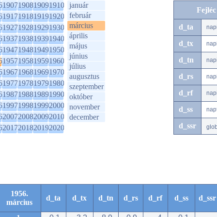
6
1907
1908
1909
1910
január
Fejlé
február
6
1917
1918
1919
1920
március
d_ta
6
1927
1928
1929
1930
nap
április
6
1937
1938
1939
1940
d_tx
nap
május
6
1947
1948
1949
1950
június
d_tn
6
1957
1958
1959
1960
nap
július
6
1967
1968
1969
1970
augusztus
d_rs
nap
6
1977
1978
1979
1980
szeptember
d_rf
nap
6
1987
1988
1989
1990
október
6
1997
1998
1999
2000
november
d_ss
nap
6
2007
2008
2009
2010
december
d_ssr
6
2017
2018
2019
2020
glo
1956.
d_ta
d_tx
d_tn
d_rs
d_rf
d_ss
d_ssr
március