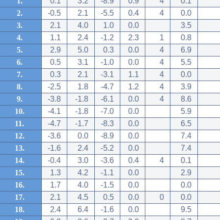
1.
0.1
3.2
-8.9
0.9
4
0.1
2.
-0.5
2.1
-5.5
0.4
4
0.0
3.
2.1
4.0
1.0
0.0
3.5
4.
1.1
2.4
-1.2
2.3
1
0.8
5.
2.9
5.0
0.3
0.0
4
6.9
6.
0.5
3.1
-1.0
0.0
4
5.5
7.
0.3
2.1
-3.1
1.1
4
0.0
8.
-2.5
1.8
-4.7
1.2
4
3.9
9.
-3.8
-1.8
-6.1
0.0
4
8.6
10.
-4.1
-1.8
-7.0
0.0
5.9
11.
-4.7
-1.7
-8.3
0.0
6.5
12.
-3.6
0.0
-8.9
0.0
7.4
13.
-1.6
2.4
-5.2
0.0
7.4
14.
-0.4
3.0
-3.6
0.4
4
0.1
15.
1.3
4.2
-1.1
0.0
2.9
16.
1.7
4.0
-1.5
0.0
0.0
17.
2.1
4.5
0.5
0.0
0
0.0
18.
2.4
6.4
-1.6
0.0
9.5