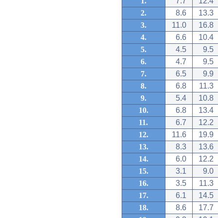
1.
7.7
12.4
2.
8.6
13.3
3.
11.0
16.8
4.
6.6
10.4
5.
4.5
9.5
6.
4.7
9.5
7.
6.5
9.9
8.
6.8
11.3
9.
5.4
10.8
10.
6.8
13.4
11.
6.7
12.2
12.
11.6
19.9
13.
8.3
13.6
14.
6.0
12.2
15.
3.1
9.0
16.
3.5
11.3
17.
6.1
14.5
18.
8.6
17.7