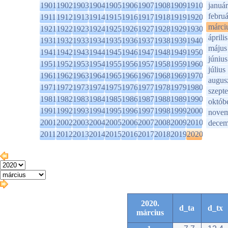
1901
1902
1903
1904
1905
1906
1907
1908
1909
1910
január
februá
1911
1912
1913
1914
1915
1916
1917
1918
1919
1920
márci
1921
1922
1923
1924
1925
1926
1927
1928
1929
1930
április
1931
1932
1933
1934
1935
1936
1937
1938
1939
1940
május
1941
1942
1943
1944
1945
1946
1947
1948
1949
1950
június
1951
1952
1953
1954
1955
1956
1957
1958
1959
1960
július
1961
1962
1963
1964
1965
1966
1967
1968
1969
1970
augus
1971
1972
1973
1974
1975
1976
1977
1978
1979
1980
szept
1981
1982
1983
1984
1985
1986
1987
1988
1989
1990
októb
1991
1992
1993
1994
1995
1996
1997
1998
1999
2000
novem
2001
2002
2003
2004
2005
2006
2007
2008
2009
2010
decem
2011
2012
2013
2014
2015
2016
2017
2018
2019
2020
2020.
d_ta
d_tx
március