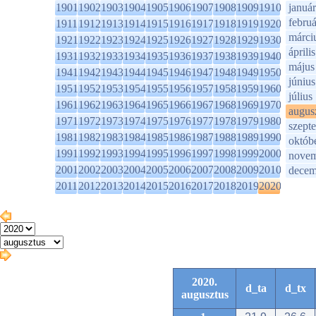
1901
1902
1903
1904
1905
1906
1907
1908
1909
1910
január
februá
1911
1912
1913
1914
1915
1916
1917
1918
1919
1920
márci
1921
1922
1923
1924
1925
1926
1927
1928
1929
1930
április
1931
1932
1933
1934
1935
1936
1937
1938
1939
1940
május
1941
1942
1943
1944
1945
1946
1947
1948
1949
1950
június
1951
1952
1953
1954
1955
1956
1957
1958
1959
1960
július
1961
1962
1963
1964
1965
1966
1967
1968
1969
1970
augus
1971
1972
1973
1974
1975
1976
1977
1978
1979
1980
szept
1981
1982
1983
1984
1985
1986
1987
1988
1989
1990
októb
1991
1992
1993
1994
1995
1996
1997
1998
1999
2000
novem
2001
2002
2003
2004
2005
2006
2007
2008
2009
2010
decem
2011
2012
2013
2014
2015
2016
2017
2018
2019
2020
2020.
d_ta
d_tx
augusztus