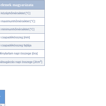
c elemek magyarázata
i középhőmérséklet [°C]
i maximumhőmérséklet [°C]
i minimumhőmérséklet [°C]
i csapadékösszeg [mm]
i csapadékösszeg fajtája
fénytartam napi összege [óra]
2
bálsugárzás napi összege [J/cm
]
r