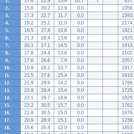
1.
17.6
22.9
15.4
10.7
7
837.
2.
15.6
20.2
12.9
0.0
1056.
3.
17.3
22.7
11.7
0.0
1593.
4.
18.2
25.2
11.0
0.0
2174.
5.
19.5
27.8
10.8
0.0
1921.
6.
21.3
28.4
13.6
0.0
1820.
7.
20.1
27.1
14.5
0.0
1913.
8.
17.8
24.4
13.6
0.0
2102.
9.
17.6
26.6
7.9
0.0
2057.
10.
19.9
28.2
10.7
0.0
1917.
11.
21.5
27.6
15.4
0.0
1910.
12.
21.9
29.6
14.2
0.0
1786.
13.
22.8
29.4
15.4
0.0
1725.
14.
23.1
29.7
16.6
0.0
1829.
15.
23.2
30.5
15.7
0.0
1762.
16.
22.8
30.5
15.0
0.0
1676.
17.
20.9
28.9
15.1
0.0
1239.
18.
15.6
20.4
12.0
0.0
1853.