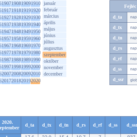
6
1907
1908
1909
1910
január
Fejlé
február
6
1917
1918
1919
1920
március
d_ta
6
1927
1928
1929
1930
nap
április
6
1937
1938
1939
1940
d_tx
nap
május
6
1947
1948
1949
1950
június
d_tn
6
1957
1958
1959
1960
nap
július
6
1967
1968
1969
1970
augusztus
d_rs
nap
6
1977
1978
1979
1980
szeptember
d_rf
nap
6
1987
1988
1989
1990
október
6
1997
1998
1999
2000
november
d_ss
nap
6
2007
2008
2009
2010
december
d_ssr
6
2017
2018
2019
2020
glo
2020.
d_ta
d_tx
d_tn
d_rs
d_rf
d_ss
d_ss
zeptember