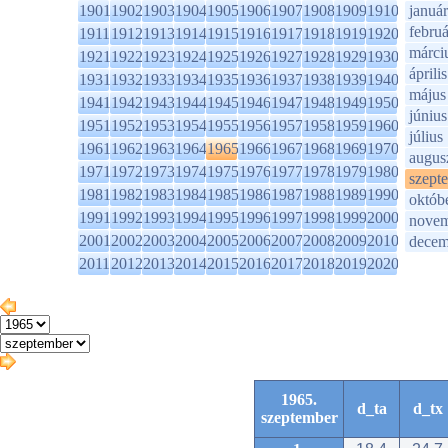
1901
1902
1903
1904
1905
1906
1907
1908
1909
1910
január
februá
1911
1912
1913
1914
1915
1916
1917
1918
1919
1920
márci
1921
1922
1923
1924
1925
1926
1927
1928
1929
1930
április
1931
1932
1933
1934
1935
1936
1937
1938
1939
1940
május
1941
1942
1943
1944
1945
1946
1947
1948
1949
1950
június
1951
1952
1953
1954
1955
1956
1957
1958
1959
1960
július
1961
1962
1963
1964
1965
1966
1967
1968
1969
1970
augus
1971
1972
1973
1974
1975
1976
1977
1978
1979
1980
szept
1981
1982
1983
1984
1985
1986
1987
1988
1989
1990
októb
1991
1992
1993
1994
1995
1996
1997
1998
1999
2000
novem
2001
2002
2003
2004
2005
2006
2007
2008
2009
2010
decem
2011
2012
2013
2014
2015
2016
2017
2018
2019
2020
1965.
d_ta
d_tx
szeptember