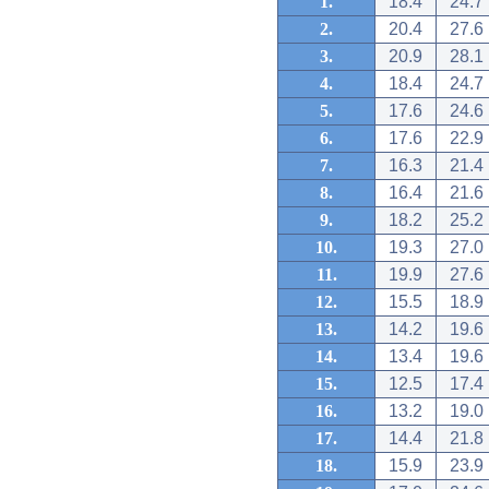
1.
18.4
24.7
2.
20.4
27.6
3.
20.9
28.1
4.
18.4
24.7
5.
17.6
24.6
6.
17.6
22.9
7.
16.3
21.4
8.
16.4
21.6
9.
18.2
25.2
10.
19.3
27.0
11.
19.9
27.6
12.
15.5
18.9
13.
14.2
19.6
14.
13.4
19.6
15.
12.5
17.4
16.
13.2
19.0
17.
14.4
21.8
18.
15.9
23.9