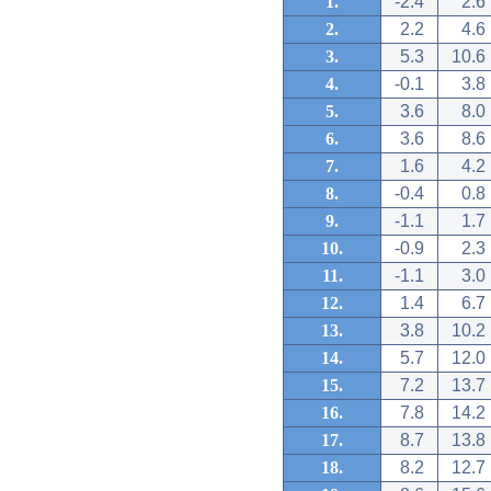
1.
-2.4
2.6
2.
2.2
4.6
3.
5.3
10.6
4.
-0.1
3.8
5.
3.6
8.0
6.
3.6
8.6
7.
1.6
4.2
8.
-0.4
0.8
9.
-1.1
1.7
10.
-0.9
2.3
11.
-1.1
3.0
12.
1.4
6.7
13.
3.8
10.2
14.
5.7
12.0
15.
7.2
13.7
16.
7.8
14.2
17.
8.7
13.8
18.
8.2
12.7