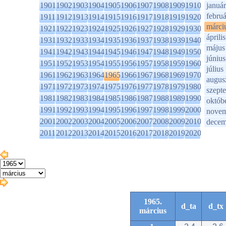
1901
1902
1903
1904
1905
1906
1907
1908
1909
1910
január
februá
1911
1912
1913
1914
1915
1916
1917
1918
1919
1920
márci
1921
1922
1923
1924
1925
1926
1927
1928
1929
1930
április
1931
1932
1933
1934
1935
1936
1937
1938
1939
1940
május
1941
1942
1943
1944
1945
1946
1947
1948
1949
1950
június
1951
1952
1953
1954
1955
1956
1957
1958
1959
1960
július
1961
1962
1963
1964
1965
1966
1967
1968
1969
1970
augus
1971
1972
1973
1974
1975
1976
1977
1978
1979
1980
szept
1981
1982
1983
1984
1985
1986
1987
1988
1989
1990
októb
1991
1992
1993
1994
1995
1996
1997
1998
1999
2000
novem
2001
2002
2003
2004
2005
2006
2007
2008
2009
2010
decem
2011
2012
2013
2014
2015
2016
2017
2018
2019
2020
1965.
d_ta
d_tx
március