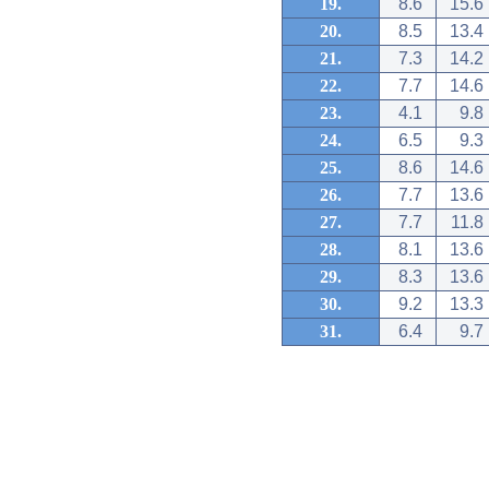
19.
8.6
15.6
20.
8.5
13.4
21.
7.3
14.2
22.
7.7
14.6
23.
4.1
9.8
24.
6.5
9.3
25.
8.6
14.6
26.
7.7
13.6
27.
7.7
11.8
28.
8.1
13.6
29.
8.3
13.6
30.
9.2
13.3
31.
6.4
9.7