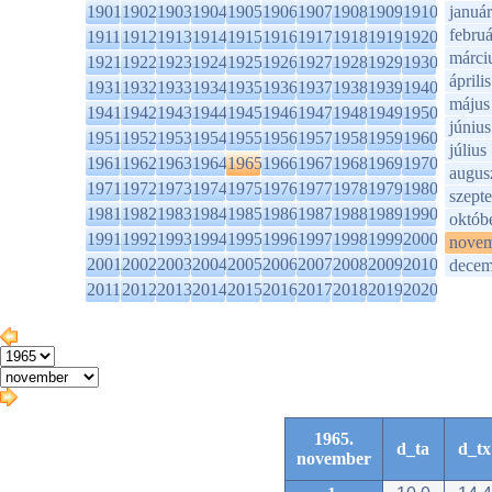
1901
1902
1903
1904
1905
1906
1907
1908
1909
1910
január
februá
1911
1912
1913
1914
1915
1916
1917
1918
1919
1920
márci
1921
1922
1923
1924
1925
1926
1927
1928
1929
1930
április
1931
1932
1933
1934
1935
1936
1937
1938
1939
1940
május
1941
1942
1943
1944
1945
1946
1947
1948
1949
1950
június
1951
1952
1953
1954
1955
1956
1957
1958
1959
1960
július
1961
1962
1963
1964
1965
1966
1967
1968
1969
1970
augus
1971
1972
1973
1974
1975
1976
1977
1978
1979
1980
szept
1981
1982
1983
1984
1985
1986
1987
1988
1989
1990
októb
1991
1992
1993
1994
1995
1996
1997
1998
1999
2000
novem
2001
2002
2003
2004
2005
2006
2007
2008
2009
2010
decem
2011
2012
2013
2014
2015
2016
2017
2018
2019
2020
1965.
d_ta
d_tx
november