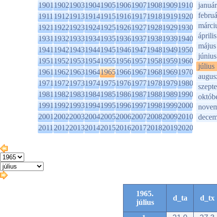
1901
1902
1903
1904
1905
1906
1907
1908
1909
1910
január
februá
1911
1912
1913
1914
1915
1916
1917
1918
1919
1920
márci
1921
1922
1923
1924
1925
1926
1927
1928
1929
1930
április
1931
1932
1933
1934
1935
1936
1937
1938
1939
1940
május
1941
1942
1943
1944
1945
1946
1947
1948
1949
1950
június
1951
1952
1953
1954
1955
1956
1957
1958
1959
1960
július
1961
1962
1963
1964
1965
1966
1967
1968
1969
1970
augus
1971
1972
1973
1974
1975
1976
1977
1978
1979
1980
szept
1981
1982
1983
1984
1985
1986
1987
1988
1989
1990
októb
1991
1992
1993
1994
1995
1996
1997
1998
1999
2000
novem
2001
2002
2003
2004
2005
2006
2007
2008
2009
2010
decem
2011
2012
2013
2014
2015
2016
2017
2018
2019
2020
1965.
d_ta
d_tx
július