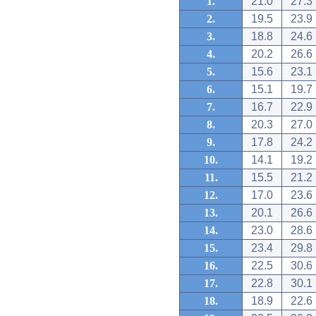
1.
21.0
27.3
2.
19.5
23.9
3.
18.8
24.6
4.
20.2
26.6
5.
15.6
23.1
6.
15.1
19.7
7.
16.7
22.9
8.
20.3
27.0
9.
17.8
24.2
10.
14.1
19.2
11.
15.5
21.2
12.
17.0
23.6
13.
20.1
26.6
14.
23.0
28.6
15.
23.4
29.8
16.
22.5
30.6
17.
22.8
30.1
18.
18.9
22.6