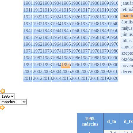
1901
1902
1903
1904
1905
1906
1907
1908
1909
1910
január
februá
1911
1912
1913
1914
1915
1916
1917
1918
1919
1920
márci
1921
1922
1923
1924
1925
1926
1927
1928
1929
1930
április
1931
1932
1933
1934
1935
1936
1937
1938
1939
1940
május
1941
1942
1943
1944
1945
1946
1947
1948
1949
1950
június
1951
1952
1953
1954
1955
1956
1957
1958
1959
1960
július
1961
1962
1963
1964
1965
1966
1967
1968
1969
1970
augus
1971
1972
1973
1974
1975
1976
1977
1978
1979
1980
szept
1981
1982
1983
1984
1985
1986
1987
1988
1989
1990
októb
1991
1992
1993
1994
1995
1996
1997
1998
1999
2000
novem
2001
2002
2003
2004
2005
2006
2007
2008
2009
2010
decem
2011
2012
2013
2014
2015
2016
2017
2018
2019
2020
1995.
d_ta
d_tx
március