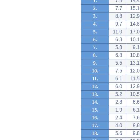
1.
7.4
14.4
2.
7.7
15.1
3.
8.8
12.9
4.
9.7
14.8
5.
11.0
17.0
6.
6.3
10.1
7.
5.8
9.1
8.
6.8
10.8
9.
5.5
13.1
10.
7.5
12.0
11.
6.1
11.5
12.
6.0
12.9
13.
5.2
10.5
14.
2.8
6.6
15.
1.9
6.1
16.
2.4
7.6
17.
4.0
9.8
18.
5.6
9.8