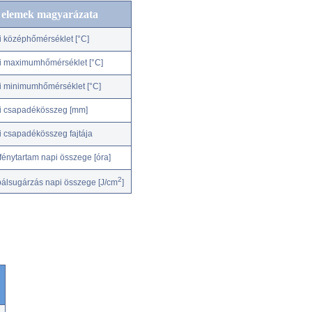
c elemek magyarázata
i középhőmérséklet [°C]
i maximumhőmérséklet [°C]
i minimumhőmérséklet [°C]
i csapadékösszeg [mm]
i csapadékösszeg fajtája
fénytartam napi összege [óra]
2
bálsugárzás napi összege [J/cm
]