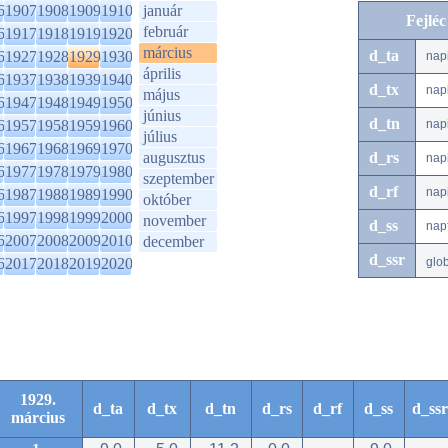
6
1907
1908
1909
1910
január
Fejlé
február
6
1917
1918
1919
1920
március
d_ta
6
1927
1928
1929
1930
nap
április
6
1937
1938
1939
1940
d_tx
nap
május
6
1947
1948
1949
1950
június
d_tn
6
1957
1958
1959
1960
nap
július
6
1967
1968
1969
1970
augusztus
d_rs
nap
6
1977
1978
1979
1980
szeptember
d_rf
nap
6
1987
1988
1989
1990
október
6
1997
1998
1999
2000
november
d_ss
nap
6
2007
2008
2009
2010
december
d_ssr
6
2017
2018
2019
2020
glo
1929.
d_ta
d_tx
d_tn
d_rs
d_rf
d_ss
d_ssr
március