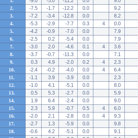
1.
-9.0
-5.0
-11.2
0.0
9.0
2.
-7.5
-1.7
-12.2
0.0
9.2
3.
-7.2
-3.4
-12.8
0.0
8.2
4.
-5.3
-2.9
-7.7
0.3
4
0.0
5.
-4.2
-0.9
-7.0
0.0
7.9
6.
-2.5
0.2
-5.4
0.0
7.9
7.
-3.0
2.0
-4.6
0.1
4
3.6
8.
-3.7
-0.7
-11.3
0.0
7.1
9.
0.3
4.9
-2.0
0.2
4
2.3
10.
-2.4
-0.2
-4.0
0.0
4
6.4
11.
-1.1
3.9
-3.9
0.0
2.3
12.
-1.0
4.1
-5.1
0.0
8.0
13.
0.5
5.3
-2.7
0.0
5.9
14.
1.9
6.4
-2.4
0.0
9.0
15.
2.3
5.9
-0.7
0.5
4
6.0
16.
-2.0
2.1
-2.8
0.0
4
9.3
17.
-2.7
1.3
-5.9
0.0
9.8
18.
-0.6
4.2
-5.1
0.0
9.1