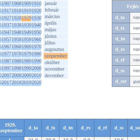
6
1907
1908
1909
1910
január
Fejlé
február
6
1917
1918
1919
1920
március
d_ta
6
1927
1928
1929
1930
nap
április
6
1937
1938
1939
1940
d_tx
nap
május
6
1947
1948
1949
1950
június
d_tn
6
1957
1958
1959
1960
nap
július
6
1967
1968
1969
1970
augusztus
d_rs
nap
6
1977
1978
1979
1980
szeptember
d_rf
nap
6
1987
1988
1989
1990
október
6
1997
1998
1999
2000
november
d_ss
nap
6
2007
2008
2009
2010
december
d_ssr
6
2017
2018
2019
2020
glo
1929.
d_ta
d_tx
d_tn
d_rs
d_rf
d_ss
d_ss
szeptember