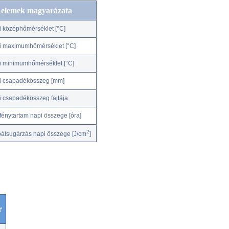
c elemek magyarázata
i középhőmérséklet [°C]
i maximumhőmérséklet [°C]
i minimumhőmérséklet [°C]
i csapadékösszeg [mm]
i csapadékösszeg fajtája
fénytartam napi összege [óra]
2
bálsugárzás napi összege [J/cm
]
r