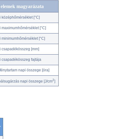
c elemek magyarázata
i középhőmérséklet [°C]
i maximumhőmérséklet [°C]
i minimumhőmérséklet [°C]
i csapadékösszeg [mm]
i csapadékösszeg fajtája
fénytartam napi összege [óra]
2
bálsugárzás napi összege [J/cm
]
r