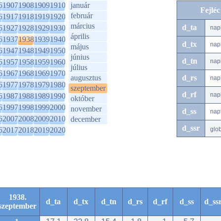
6
1907
1908
1909
1910
január
Fejlé
február
6
1917
1918
1919
1920
március
d_ta
6
1927
1928
1929
1930
nap
április
6
1937
1938
1939
1940
d_tx
nap
május
6
1947
1948
1949
1950
június
d_tn
6
1957
1958
1959
1960
nap
július
6
1967
1968
1969
1970
augusztus
d_rs
nap
6
1977
1978
1979
1980
szeptember
d_rf
nap
6
1987
1988
1989
1990
október
6
1997
1998
1999
2000
november
d_ss
nap
6
2007
2008
2009
2010
december
d_ssr
6
2017
2018
2019
2020
glo
1938.
d_ta
d_tx
d_tn
d_rs
d_rf
d_ss
d_ss
szeptember