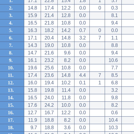
1.
17.1
22.8
15.4
1.8
1
5.7
2.
14.8
17.4
12.2
0.0
0
0.3
3.
15.9
21.4
12.8
0.0
8.1
4.
16.5
21.8
10.8
0.0
9.4
5.
16.3
18.2
14.2
0.7
0
0.0
6.
17.1
20.4
14.8
3.2
7
1.1
7.
14.3
19.0
10.8
0.0
8.8
8.
14.7
21.6
9.6
0.0
9.4
9.
16.1
23.2
8.2
0.0
10.6
10.
19.6
25.6
10.8
0.0
7.7
11.
17.4
23.6
14.8
4.4
7
8.5
12.
16.0
19.4
10.2
0.1
1
6.8
13.
15.8
19.8
11.4
0.0
3.2
14.
16.5
24.0
11.8
0.0
9.8
15.
17.6
24.2
10.0
0.0
8.2
16.
12.7
16.7
12.2
0.0
0.6
17.
11.9
18.8
8.2
0.0
10.4
18.
9.7
18.8
3.6
0.0
10.3