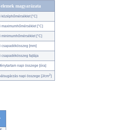
c elemek magyarázata
i középhőmérséklet [°C]
i maximumhőmérséklet [°C]
i minimumhőmérséklet [°C]
i csapadékösszeg [mm]
i csapadékösszeg fajtája
fénytartam napi összege [óra]
2
bálsugárzás napi összege [J/cm
]
r