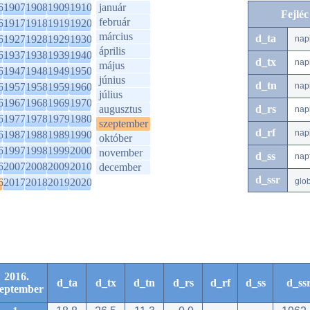
6
1907
1908
1909
1910
január
Fejlé
február
6
1917
1918
1919
1920
március
d_ta
6
1927
1928
1929
1930
nap
április
6
1937
1938
1939
1940
d_tx
nap
május
6
1947
1948
1949
1950
június
d_tn
6
1957
1958
1959
1960
nap
július
6
1967
1968
1969
1970
augusztus
d_rs
nap
6
1977
1978
1979
1980
szeptember
d_rf
nap
6
1987
1988
1989
1990
október
6
1997
1998
1999
2000
november
d_ss
nap
6
2007
2008
2009
2010
december
d_ssr
6
2017
2018
2019
2020
glo
2016.
d_ta
d_tx
d_tn
d_rs
d_rf
d_ss
d_ss
zeptember