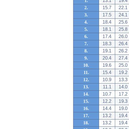
1.
13.1
19.4
2.
15.7
22.1
3.
17.5
24.1
4.
18.4
25.6
5.
18.1
25.8
6.
17.4
26.0
7.
18.3
26.4
8.
19.1
26.2
9.
20.4
27.4
10.
19.6
25.0
11.
15.4
19.2
12.
10.9
13.3
13.
11.1
14.0
14.
10.7
17.2
15.
12.2
19.3
16.
14.4
19.0
17.
13.2
19.4
18.
13.2
19.4