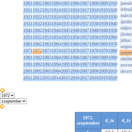
1901
1902
1903
1904
1905
1906
1907
1908
1909
1910
január
februá
1911
1912
1913
1914
1915
1916
1917
1918
1919
1920
márci
1921
1922
1923
1924
1925
1926
1927
1928
1929
1930
április
1931
1932
1933
1934
1935
1936
1937
1938
1939
1940
május
1941
1942
1943
1944
1945
1946
1947
1948
1949
1950
június
1951
1952
1953
1954
1955
1956
1957
1958
1959
1960
július
1961
1962
1963
1964
1965
1966
1967
1968
1969
1970
augus
1971
1972
1973
1974
1975
1976
1977
1978
1979
1980
szept
1981
1982
1983
1984
1985
1986
1987
1988
1989
1990
októb
1991
1992
1993
1994
1995
1996
1997
1998
1999
2000
novem
2001
2002
2003
2004
2005
2006
2007
2008
2009
2010
decem
2011
2012
2013
2014
2015
2016
2017
2018
2019
2020
1972.
d_ta
d_tx
szeptember