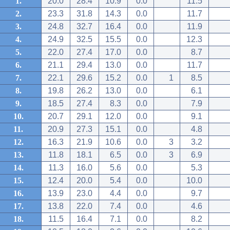
1.
20.0
28.4
10.9
0.0
11.5
2.
23.3
31.8
14.3
0.0
11.7
3.
24.8
32.7
16.4
0.0
11.9
4.
24.9
32.5
15.5
0.0
12.3
5.
22.0
27.4
17.0
0.0
8.7
6.
21.1
29.4
13.0
0.0
11.7
7.
22.1
29.6
15.2
0.0
1
8.5
8.
19.8
26.2
13.0
0.0
6.1
9.
18.5
27.4
8.3
0.0
7.9
10.
20.7
29.1
12.0
0.0
9.1
11.
20.9
27.3
15.1
0.0
4.8
12.
16.3
21.9
10.6
0.0
3
3.2
13.
11.8
18.1
6.5
0.0
3
6.9
14.
11.3
16.0
5.6
0.0
5.3
15.
12.4
20.0
5.4
0.0
10.0
16.
13.9
23.0
4.4
0.0
9.7
17.
13.8
22.0
7.4
0.0
4.6
18.
11.5
16.4
7.1
0.0
8.2