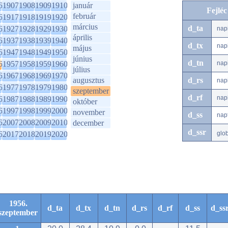
6
1907
1908
1909
1910
január
Fejlé
február
6
1917
1918
1919
1920
március
d_ta
6
1927
1928
1929
1930
nap
április
6
1937
1938
1939
1940
d_tx
nap
május
6
1947
1948
1949
1950
június
d_tn
6
1957
1958
1959
1960
nap
július
6
1967
1968
1969
1970
augusztus
d_rs
nap
6
1977
1978
1979
1980
szeptember
d_rf
nap
6
1987
1988
1989
1990
október
6
1997
1998
1999
2000
november
d_ss
nap
6
2007
2008
2009
2010
december
d_ssr
6
2017
2018
2019
2020
glo
1956.
d_ta
d_tx
d_tn
d_rs
d_rf
d_ss
d_ss
szeptember