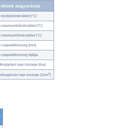
c elemek magyarázata
i középhőmérséklet [°C]
i maximumhőmérséklet [°C]
i minimumhőmérséklet [°C]
i csapadékösszeg [mm]
i csapadékösszeg fajtája
fénytartam napi összege [óra]
2
bálsugárzás napi összege [J/cm
]
r