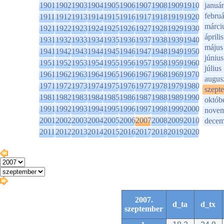
1901
1902
1903
1904
1905
1906
1907
1908
1909
1910
január
februá
1911
1912
1913
1914
1915
1916
1917
1918
1919
1920
márci
1921
1922
1923
1924
1925
1926
1927
1928
1929
1930
április
1931
1932
1933
1934
1935
1936
1937
1938
1939
1940
május
1941
1942
1943
1944
1945
1946
1947
1948
1949
1950
június
1951
1952
1953
1954
1955
1956
1957
1958
1959
1960
július
1961
1962
1963
1964
1965
1966
1967
1968
1969
1970
augus
1971
1972
1973
1974
1975
1976
1977
1978
1979
1980
szept
1981
1982
1983
1984
1985
1986
1987
1988
1989
1990
októb
1991
1992
1993
1994
1995
1996
1997
1998
1999
2000
novem
2001
2002
2003
2004
2005
2006
2007
2008
2009
2010
decem
2011
2012
2013
2014
2015
2016
2017
2018
2019
2020
2007.
d_ta
d_tx
szeptember