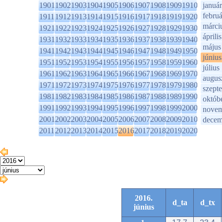
1901
1902
1903
1904
1905
1906
1907
1908
1909
1910
január
februá
1911
1912
1913
1914
1915
1916
1917
1918
1919
1920
márci
1921
1922
1923
1924
1925
1926
1927
1928
1929
1930
április
1931
1932
1933
1934
1935
1936
1937
1938
1939
1940
május
1941
1942
1943
1944
1945
1946
1947
1948
1949
1950
június
1951
1952
1953
1954
1955
1956
1957
1958
1959
1960
július
1961
1962
1963
1964
1965
1966
1967
1968
1969
1970
augus
1971
1972
1973
1974
1975
1976
1977
1978
1979
1980
szept
1981
1982
1983
1984
1985
1986
1987
1988
1989
1990
októb
1991
1992
1993
1994
1995
1996
1997
1998
1999
2000
novem
2001
2002
2003
2004
2005
2006
2007
2008
2009
2010
decem
2011
2012
2013
2014
2015
2016
2017
2018
2019
2020
2016.
d_ta
d_tx
június