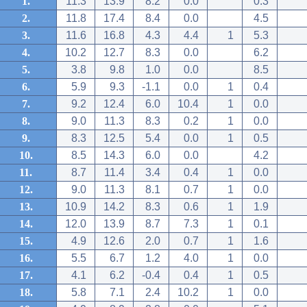
1.
11.3
13.9
8.2
0.0
0.3
2.
11.8
17.4
8.4
0.0
4.5
3.
11.6
16.8
4.3
4.4
1
5.3
4.
10.2
12.7
8.3
0.0
6.2
5.
3.8
9.8
1.0
0.0
8.5
6.
5.9
9.3
-1.1
0.0
1
0.4
7.
9.2
12.4
6.0
10.4
1
0.0
8.
9.0
11.3
8.3
0.2
1
0.0
9.
8.3
12.5
5.4
0.0
1
0.5
10.
8.5
14.3
6.0
0.0
4.2
11.
8.7
11.4
3.4
0.4
1
0.0
12.
9.0
11.3
8.1
0.7
1
0.0
13.
10.9
14.2
8.3
0.6
1
1.9
14.
12.0
13.9
8.7
7.3
1
0.1
15.
4.9
12.6
2.0
0.7
1
1.6
16.
5.5
6.7
1.2
4.0
1
0.0
17.
4.1
6.2
-0.4
0.4
1
0.5
18.
5.8
7.1
2.4
10.2
1
0.0