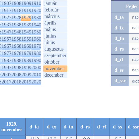
6
1907
1908
1909
1910
január
Fejlé
február
6
1917
1918
1919
1920
március
d_ta
6
1927
1928
1929
1930
nap
április
6
1937
1938
1939
1940
d_tx
nap
május
6
1947
1948
1949
1950
június
d_tn
6
1957
1958
1959
1960
nap
július
6
1967
1968
1969
1970
augusztus
d_rs
nap
6
1977
1978
1979
1980
szeptember
d_rf
nap
6
1987
1988
1989
1990
október
6
1997
1998
1999
2000
november
d_ss
nap
6
2007
2008
2009
2010
december
d_ssr
6
2017
2018
2019
2020
glo
1929.
d_ta
d_tx
d_tn
d_rs
d_rf
d_ss
d_ssr
november