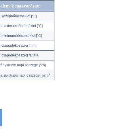
c elemek magyarázata
i középhőmérséklet [°C]
i maximumhőmérséklet [°C]
i minimumhőmérséklet [°C]
i csapadékösszeg [mm]
i csapadékösszeg fajtája
fénytartam napi összege [óra]
2
bálsugárzás napi összege [J/cm
]