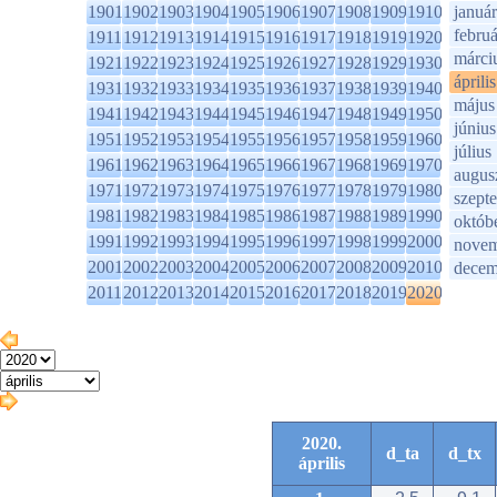
1901
1902
1903
1904
1905
1906
1907
1908
1909
1910
január
februá
1911
1912
1913
1914
1915
1916
1917
1918
1919
1920
márci
1921
1922
1923
1924
1925
1926
1927
1928
1929
1930
április
1931
1932
1933
1934
1935
1936
1937
1938
1939
1940
május
1941
1942
1943
1944
1945
1946
1947
1948
1949
1950
június
1951
1952
1953
1954
1955
1956
1957
1958
1959
1960
július
1961
1962
1963
1964
1965
1966
1967
1968
1969
1970
augus
1971
1972
1973
1974
1975
1976
1977
1978
1979
1980
szept
1981
1982
1983
1984
1985
1986
1987
1988
1989
1990
októb
1991
1992
1993
1994
1995
1996
1997
1998
1999
2000
novem
2001
2002
2003
2004
2005
2006
2007
2008
2009
2010
decem
2011
2012
2013
2014
2015
2016
2017
2018
2019
2020
2020.
d_ta
d_tx
április