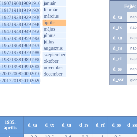
6
1907
1908
1909
1910
január
Fejlé
február
6
1917
1918
1919
1920
március
d_ta
6
1927
1928
1929
1930
nap
április
6
1937
1938
1939
1940
d_tx
nap
május
6
1947
1948
1949
1950
június
d_tn
6
1957
1958
1959
1960
nap
július
6
1967
1968
1969
1970
augusztus
d_rs
nap
6
1977
1978
1979
1980
szeptember
d_rf
nap
6
1987
1988
1989
1990
október
6
1997
1998
1999
2000
november
d_ss
nap
6
2007
2008
2009
2010
december
d_ssr
6
2017
2018
2019
2020
glo
1935.
d_ta
d_tx
d_tn
d_rs
d_rf
d_ss
d_ss
április