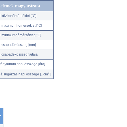
c elemek magyarázata
i középhőmérséklet [°C]
i maximumhőmérséklet [°C]
i minimumhőmérséklet [°C]
i csapadékösszeg [mm]
i csapadékösszeg fajtája
fénytartam napi összege [óra]
2
bálsugárzás napi összege [J/cm
]
r