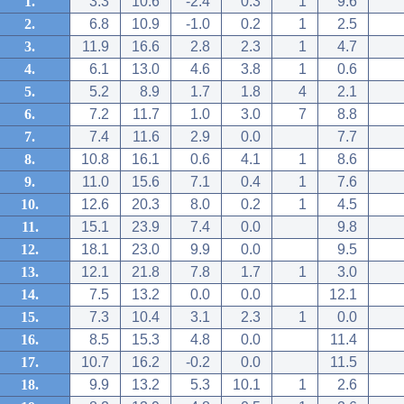
1.
3.3
10.6
-2.4
0.3
1
9.6
2.
6.8
10.9
-1.0
0.2
1
2.5
3.
11.9
16.6
2.8
2.3
1
4.7
4.
6.1
13.0
4.6
3.8
1
0.6
5.
5.2
8.9
1.7
1.8
4
2.1
6.
7.2
11.7
1.0
3.0
7
8.8
7.
7.4
11.6
2.9
0.0
7.7
8.
10.8
16.1
0.6
4.1
1
8.6
9.
11.0
15.6
7.1
0.4
1
7.6
10.
12.6
20.3
8.0
0.2
1
4.5
11.
15.1
23.9
7.4
0.0
9.8
12.
18.1
23.0
9.9
0.0
9.5
13.
12.1
21.8
7.8
1.7
1
3.0
14.
7.5
13.2
0.0
0.0
12.1
15.
7.3
10.4
3.1
2.3
1
0.0
16.
8.5
15.3
4.8
0.0
11.4
17.
10.7
16.2
-0.2
0.0
11.5
18.
9.9
13.2
5.3
10.1
1
2.6