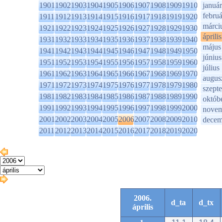
1901
1902
1903
1904
1905
1906
1907
1908
1909
1910
január
februá
1911
1912
1913
1914
1915
1916
1917
1918
1919
1920
márci
1921
1922
1923
1924
1925
1926
1927
1928
1929
1930
április
1931
1932
1933
1934
1935
1936
1937
1938
1939
1940
május
1941
1942
1943
1944
1945
1946
1947
1948
1949
1950
június
1951
1952
1953
1954
1955
1956
1957
1958
1959
1960
július
1961
1962
1963
1964
1965
1966
1967
1968
1969
1970
augus
1971
1972
1973
1974
1975
1976
1977
1978
1979
1980
szept
1981
1982
1983
1984
1985
1986
1987
1988
1989
1990
októb
1991
1992
1993
1994
1995
1996
1997
1998
1999
2000
novem
2001
2002
2003
2004
2005
2006
2007
2008
2009
2010
decem
2011
2012
2013
2014
2015
2016
2017
2018
2019
2020
2006.
d_ta
d_tx
április