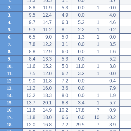
1.
11.3
16.5
5.1
0.0
3.7
2.
8.8
11.9
5.3
0.0
1
0.0
3.
9.5
12.4
4.9
0.0
4.0
4.
9.7
14.7
6.3
5.2
1
4.6
5.
9.3
11.2
8.1
2.2
1
0.2
6.
6.5
9.0
5.0
1.3
1
0.0
7.
7.8
12.2
3.1
0.0
1
3.5
8.
8.8
12.9
6.0
0.0
1
1.6
9.
8.4
13.3
5.3
0.0
5.2
10.
11.6
15.2
5.0
11.0
1
3.8
11.
7.5
12.0
6.2
3.2
1
0.0
12.
9.0
11.8
7.2
0.0
0.4
13.
11.2
16.0
3.6
0.0
7.9
14.
13.2
18.3
8.0
0.0
1
1.9
15.
13.7
20.1
6.8
3.4
1
5.7
16.
11.6
14.9
10.2
17.8
7
0.9
17.
11.8
18.0
6.6
0.0
10
10.2
18.
12.0
16.8
7.2
29.5
7
3.9