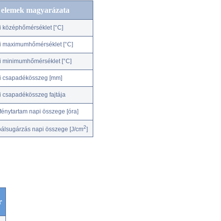
c elemek magyarázata
i középhőmérséklet [°C]
i maximumhőmérséklet [°C]
i minimumhőmérséklet [°C]
i csapadékösszeg [mm]
i csapadékösszeg fajtája
fénytartam napi összege [óra]
2
bálsugárzás napi összege [J/cm
]
r