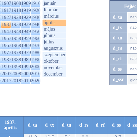
6
1907
1908
1909
1910
január
Fejlé
február
6
1917
1918
1919
1920
március
d_ta
6
1927
1928
1929
1930
nap
április
6
1937
1938
1939
1940
d_tx
nap
május
6
1947
1948
1949
1950
június
d_tn
6
1957
1958
1959
1960
nap
július
6
1967
1968
1969
1970
augusztus
d_rs
nap
6
1977
1978
1979
1980
szeptember
d_rf
nap
6
1987
1988
1989
1990
október
6
1997
1998
1999
2000
november
d_ss
nap
6
2007
2008
2009
2010
december
d_ssr
6
2017
2018
2019
2020
glo
1937.
d_ta
d_tx
d_tn
d_rs
d_rf
d_ss
d_ss
április