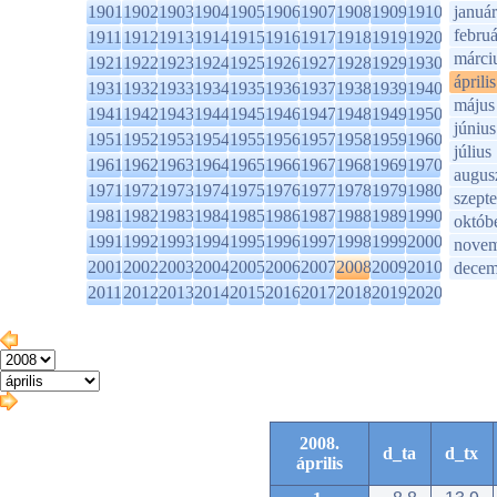
1901
1902
1903
1904
1905
1906
1907
1908
1909
1910
január
februá
1911
1912
1913
1914
1915
1916
1917
1918
1919
1920
márci
1921
1922
1923
1924
1925
1926
1927
1928
1929
1930
április
1931
1932
1933
1934
1935
1936
1937
1938
1939
1940
május
1941
1942
1943
1944
1945
1946
1947
1948
1949
1950
június
1951
1952
1953
1954
1955
1956
1957
1958
1959
1960
július
1961
1962
1963
1964
1965
1966
1967
1968
1969
1970
augus
1971
1972
1973
1974
1975
1976
1977
1978
1979
1980
szept
1981
1982
1983
1984
1985
1986
1987
1988
1989
1990
októb
1991
1992
1993
1994
1995
1996
1997
1998
1999
2000
novem
2001
2002
2003
2004
2005
2006
2007
2008
2009
2010
decem
2011
2012
2013
2014
2015
2016
2017
2018
2019
2020
2008.
d_ta
d_tx
április