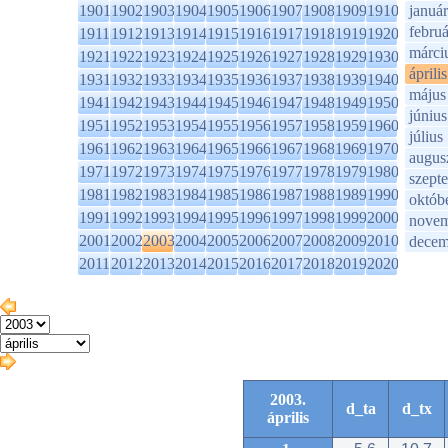
1901
1902
1903
1904
1905
1906
1907
1908
1909
1910
január
februá
1911
1912
1913
1914
1915
1916
1917
1918
1919
1920
márci
1921
1922
1923
1924
1925
1926
1927
1928
1929
1930
április
1931
1932
1933
1934
1935
1936
1937
1938
1939
1940
május
1941
1942
1943
1944
1945
1946
1947
1948
1949
1950
június
1951
1952
1953
1954
1955
1956
1957
1958
1959
1960
július
1961
1962
1963
1964
1965
1966
1967
1968
1969
1970
augus
1971
1972
1973
1974
1975
1976
1977
1978
1979
1980
szept
1981
1982
1983
1984
1985
1986
1987
1988
1989
1990
októb
1991
1992
1993
1994
1995
1996
1997
1998
1999
2000
novem
2001
2002
2003
2004
2005
2006
2007
2008
2009
2010
decem
2011
2012
2013
2014
2015
2016
2017
2018
2019
2020
2003.
d_ta
d_tx
április