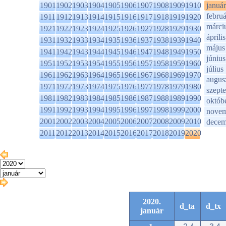
1901
1902
1903
1904
1905
1906
1907
1908
1909
1910
január
februá
1911
1912
1913
1914
1915
1916
1917
1918
1919
1920
márci
1921
1922
1923
1924
1925
1926
1927
1928
1929
1930
április
1931
1932
1933
1934
1935
1936
1937
1938
1939
1940
május
1941
1942
1943
1944
1945
1946
1947
1948
1949
1950
június
1951
1952
1953
1954
1955
1956
1957
1958
1959
1960
július
1961
1962
1963
1964
1965
1966
1967
1968
1969
1970
augus
1971
1972
1973
1974
1975
1976
1977
1978
1979
1980
szept
1981
1982
1983
1984
1985
1986
1987
1988
1989
1990
októb
1991
1992
1993
1994
1995
1996
1997
1998
1999
2000
novem
2001
2002
2003
2004
2005
2006
2007
2008
2009
2010
decem
2011
2012
2013
2014
2015
2016
2017
2018
2019
2020
2020.
d_ta
d_tx
január