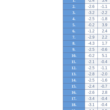
1.
-2.4
3.4
2.
-2.6
-1.1
3.
-3.2
-2.2
4.
-2.5
-1.8
5.
-0.2
3.9
6.
-1.2
2.4
7.
-2.9
2.2
8.
-4.3
1.7
9.
-2.5
-0.6
10.
-0.2
5.1
11.
-2.1
-0.4
12.
-2.5
-1.1
13.
-2.8
-2.0
14.
-2.5
-1.6
15.
-2.4
-0.7
16.
-2.6
2.8
17.
-3.4
-0.4
18.
-3.1
-0.4