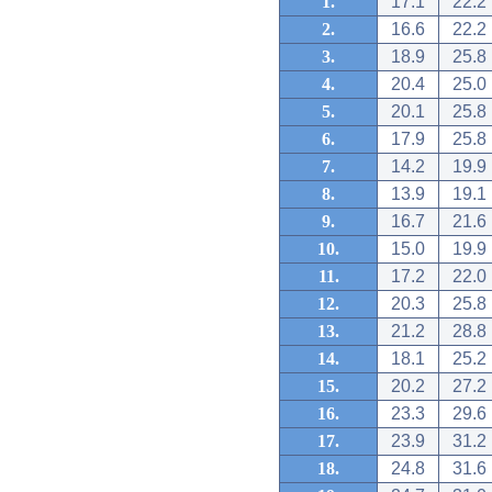
1.
17.1
22.2
2.
16.6
22.2
3.
18.9
25.8
4.
20.4
25.0
5.
20.1
25.8
6.
17.9
25.8
7.
14.2
19.9
8.
13.9
19.1
9.
16.7
21.6
10.
15.0
19.9
11.
17.2
22.0
12.
20.3
25.8
13.
21.2
28.8
14.
18.1
25.2
15.
20.2
27.2
16.
23.3
29.6
17.
23.9
31.2
18.
24.8
31.6