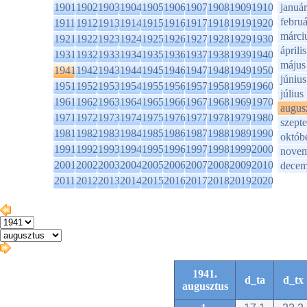
1901
1902
1903
1904
1905
1906
1907
1908
1909
1910
január
februá
1911
1912
1913
1914
1915
1916
1917
1918
1919
1920
márci
1921
1922
1923
1924
1925
1926
1927
1928
1929
1930
április
1931
1932
1933
1934
1935
1936
1937
1938
1939
1940
május
1941
1942
1943
1944
1945
1946
1947
1948
1949
1950
június
1951
1952
1953
1954
1955
1956
1957
1958
1959
1960
július
1961
1962
1963
1964
1965
1966
1967
1968
1969
1970
augus
1971
1972
1973
1974
1975
1976
1977
1978
1979
1980
szept
1981
1982
1983
1984
1985
1986
1987
1988
1989
1990
októb
1991
1992
1993
1994
1995
1996
1997
1998
1999
2000
novem
2001
2002
2003
2004
2005
2006
2007
2008
2009
2010
decem
2011
2012
2013
2014
2015
2016
2017
2018
2019
2020
1941.
d_ta
d_tx
augusztus