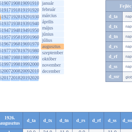
6
1907
1908
1909
1910
január
Fejlé
február
6
1917
1918
1919
1920
március
d_ta
6
1927
1928
1929
1930
nap
április
6
1937
1938
1939
1940
d_tx
nap
május
6
1947
1948
1949
1950
június
d_tn
6
1957
1958
1959
1960
nap
július
6
1967
1968
1969
1970
augusztus
d_rs
nap
6
1977
1978
1979
1980
szeptember
d_rf
nap
6
1987
1988
1989
1990
október
6
1997
1998
1999
2000
november
d_ss
nap
6
2007
2008
2009
2010
december
d_ssr
6
2017
2018
2019
2020
glo
1926.
d_ta
d_tx
d_tn
d_rs
d_rf
d_ss
d_ss
augusztus