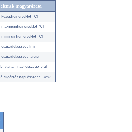
c elemek magyarázata
i középhőmérséklet [°C]
i maximumhőmérséklet [°C]
i minimumhőmérséklet [°C]
i csapadékösszeg [mm]
i csapadékösszeg fajtája
fénytartam napi összege [óra]
2
bálsugárzás napi összege [J/cm
]
r