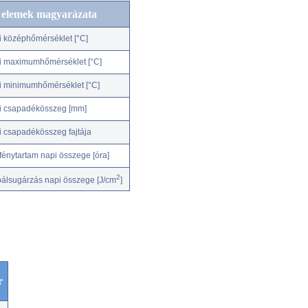
c elemek magyarázata
i középhőmérséklet [°C]
i maximumhőmérséklet [°C]
i minimumhőmérséklet [°C]
i csapadékösszeg [mm]
i csapadékösszeg fajtája
fénytartam napi összege [óra]
2
bálsugárzás napi összege [J/cm
]
r