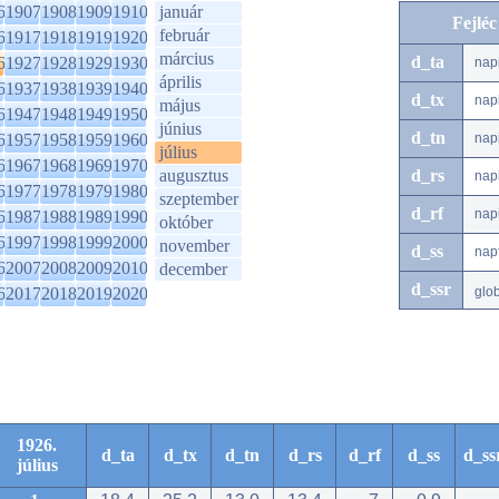
6
1907
1908
1909
1910
január
Fejlé
február
6
1917
1918
1919
1920
március
d_ta
6
1927
1928
1929
1930
nap
április
6
1937
1938
1939
1940
d_tx
nap
május
6
1947
1948
1949
1950
június
d_tn
6
1957
1958
1959
1960
nap
július
6
1967
1968
1969
1970
augusztus
d_rs
nap
6
1977
1978
1979
1980
szeptember
d_rf
nap
6
1987
1988
1989
1990
október
6
1997
1998
1999
2000
november
d_ss
nap
6
2007
2008
2009
2010
december
d_ssr
6
2017
2018
2019
2020
glo
1926.
d_ta
d_tx
d_tn
d_rs
d_rf
d_ss
d_ss
július