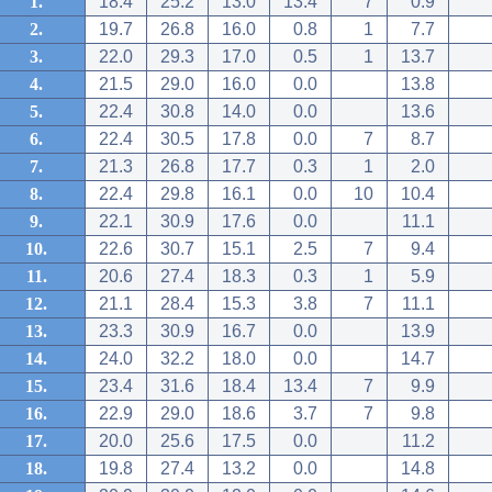
1.
18.4
25.2
13.0
13.4
7
0.9
2.
19.7
26.8
16.0
0.8
1
7.7
3.
22.0
29.3
17.0
0.5
1
13.7
4.
21.5
29.0
16.0
0.0
13.8
5.
22.4
30.8
14.0
0.0
13.6
6.
22.4
30.5
17.8
0.0
7
8.7
7.
21.3
26.8
17.7
0.3
1
2.0
8.
22.4
29.8
16.1
0.0
10
10.4
9.
22.1
30.9
17.6
0.0
11.1
10.
22.6
30.7
15.1
2.5
7
9.4
11.
20.6
27.4
18.3
0.3
1
5.9
12.
21.1
28.4
15.3
3.8
7
11.1
13.
23.3
30.9
16.7
0.0
13.9
14.
24.0
32.2
18.0
0.0
14.7
15.
23.4
31.6
18.4
13.4
7
9.9
16.
22.9
29.0
18.6
3.7
7
9.8
17.
20.0
25.6
17.5
0.0
11.2
18.
19.8
27.4
13.2
0.0
14.8