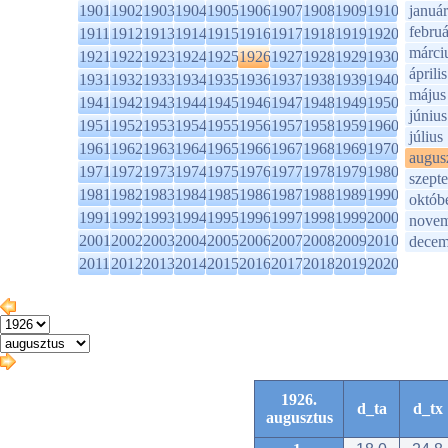
1901
1902
1903
1904
1905
1906
1907
1908
1909
1910
január
februá
1911
1912
1913
1914
1915
1916
1917
1918
1919
1920
márci
1921
1922
1923
1924
1925
1926
1927
1928
1929
1930
április
1931
1932
1933
1934
1935
1936
1937
1938
1939
1940
május
1941
1942
1943
1944
1945
1946
1947
1948
1949
1950
június
1951
1952
1953
1954
1955
1956
1957
1958
1959
1960
július
1961
1962
1963
1964
1965
1966
1967
1968
1969
1970
augus
1971
1972
1973
1974
1975
1976
1977
1978
1979
1980
szept
1981
1982
1983
1984
1985
1986
1987
1988
1989
1990
októb
1991
1992
1993
1994
1995
1996
1997
1998
1999
2000
novem
2001
2002
2003
2004
2005
2006
2007
2008
2009
2010
decem
2011
2012
2013
2014
2015
2016
2017
2018
2019
2020
1926.
d_ta
d_tx
augusztus