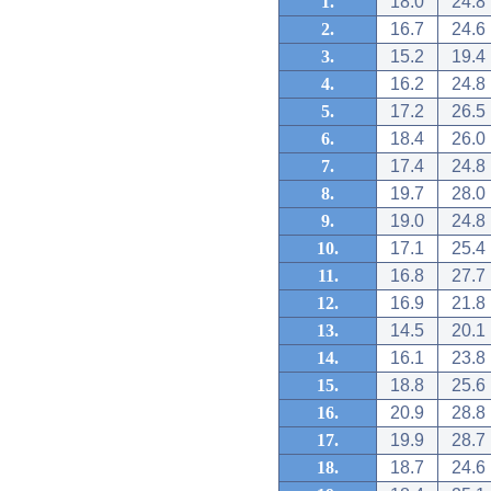
1.
18.0
24.8
2.
16.7
24.6
3.
15.2
19.4
4.
16.2
24.8
5.
17.2
26.5
6.
18.4
26.0
7.
17.4
24.8
8.
19.7
28.0
9.
19.0
24.8
10.
17.1
25.4
11.
16.8
27.7
12.
16.9
21.8
13.
14.5
20.1
14.
16.1
23.8
15.
18.8
25.6
16.
20.9
28.8
17.
19.9
28.7
18.
18.7
24.6