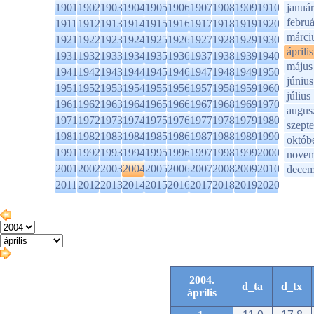
1901
1902
1903
1904
1905
1906
1907
1908
1909
1910
január
februá
1911
1912
1913
1914
1915
1916
1917
1918
1919
1920
márci
1921
1922
1923
1924
1925
1926
1927
1928
1929
1930
április
1931
1932
1933
1934
1935
1936
1937
1938
1939
1940
május
1941
1942
1943
1944
1945
1946
1947
1948
1949
1950
június
1951
1952
1953
1954
1955
1956
1957
1958
1959
1960
július
1961
1962
1963
1964
1965
1966
1967
1968
1969
1970
augus
1971
1972
1973
1974
1975
1976
1977
1978
1979
1980
szept
1981
1982
1983
1984
1985
1986
1987
1988
1989
1990
októb
1991
1992
1993
1994
1995
1996
1997
1998
1999
2000
novem
2001
2002
2003
2004
2005
2006
2007
2008
2009
2010
decem
2011
2012
2013
2014
2015
2016
2017
2018
2019
2020
2004.
d_ta
d_tx
április