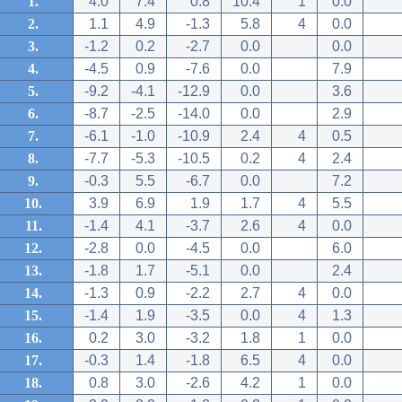
1.
4.0
7.4
0.8
10.4
1
0.0
2.
1.1
4.9
-1.3
5.8
4
0.0
3.
-1.2
0.2
-2.7
0.0
0.0
4.
-4.5
0.9
-7.6
0.0
7.9
5.
-9.2
-4.1
-12.9
0.0
3.6
6.
-8.7
-2.5
-14.0
0.0
2.9
7.
-6.1
-1.0
-10.9
2.4
4
0.5
8.
-7.7
-5.3
-10.5
0.2
4
2.4
9.
-0.3
5.5
-6.7
0.0
7.2
10.
3.9
6.9
1.9
1.7
4
5.5
11.
-1.4
4.1
-3.7
2.6
4
0.0
12.
-2.8
0.0
-4.5
0.0
6.0
13.
-1.8
1.7
-5.1
0.0
2.4
14.
-1.3
0.9
-2.2
2.7
4
0.0
15.
-1.4
1.9
-3.5
0.0
4
1.3
16.
0.2
3.0
-3.2
1.8
1
0.0
17.
-0.3
1.4
-1.8
6.5
4
0.0
18.
0.8
3.0
-2.6
4.2
1
0.0