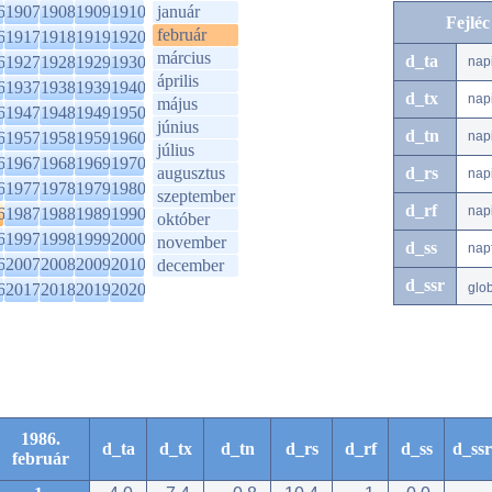
6
1907
1908
1909
1910
január
Fejlé
február
6
1917
1918
1919
1920
március
d_ta
6
1927
1928
1929
1930
nap
április
6
1937
1938
1939
1940
d_tx
nap
május
6
1947
1948
1949
1950
június
d_tn
6
1957
1958
1959
1960
nap
július
6
1967
1968
1969
1970
augusztus
d_rs
nap
6
1977
1978
1979
1980
szeptember
d_rf
nap
6
1987
1988
1989
1990
október
6
1997
1998
1999
2000
november
d_ss
nap
6
2007
2008
2009
2010
december
d_ssr
6
2017
2018
2019
2020
glo
1986.
d_ta
d_tx
d_tn
d_rs
d_rf
d_ss
d_ssr
február