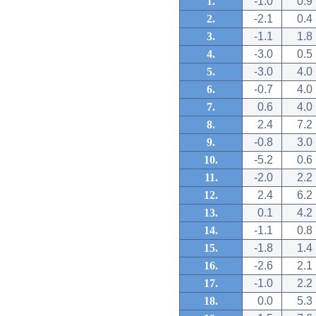
1.
-1.0
0.9
2.
-2.1
0.4
3.
-1.1
1.8
4.
-3.0
0.5
5.
-3.0
4.0
6.
-0.7
4.0
7.
0.6
4.0
8.
2.4
7.2
9.
-0.8
3.0
10.
-5.2
0.6
11.
-2.0
2.2
12.
2.4
6.2
13.
0.1
4.2
14.
-1.1
0.8
15.
-1.8
1.4
16.
-2.6
2.1
17.
-1.0
2.2
18.
0.0
5.3