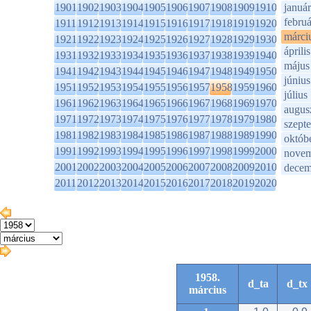
1901
1902
1903
1904
1905
1906
1907
1908
1909
1910
január
februá
1911
1912
1913
1914
1915
1916
1917
1918
1919
1920
márci
1921
1922
1923
1924
1925
1926
1927
1928
1929
1930
április
1931
1932
1933
1934
1935
1936
1937
1938
1939
1940
május
1941
1942
1943
1944
1945
1946
1947
1948
1949
1950
június
1951
1952
1953
1954
1955
1956
1957
1958
1959
1960
július
1961
1962
1963
1964
1965
1966
1967
1968
1969
1970
augus
1971
1972
1973
1974
1975
1976
1977
1978
1979
1980
szept
1981
1982
1983
1984
1985
1986
1987
1988
1989
1990
októb
1991
1992
1993
1994
1995
1996
1997
1998
1999
2000
novem
2001
2002
2003
2004
2005
2006
2007
2008
2009
2010
decem
2011
2012
2013
2014
2015
2016
2017
2018
2019
2020
1958.
d_ta
d_tx
március