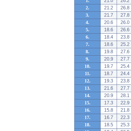
1.
21.0
26.2
2.
21.2
26.8
3.
21.7
27.8
4.
20.6
26.0
5.
18.6
26.6
6.
18.4
23.8
7.
18.6
25.2
8.
19.8
27.6
9.
20.9
27.7
10.
19.7
25.4
11.
18.7
24.4
12.
19.3
23.8
13.
21.6
27.7
14.
20.9
28.1
15.
17.3
22.9
16.
15.8
21.8
17.
16.7
22.3
18.
18.5
25.3