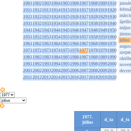
1901
1902
1903
1904
1905
1906
1907
1908
1909
1910
január
februá
1911
1912
1913
1914
1915
1916
1917
1918
1919
1920
márci
1921
1922
1923
1924
1925
1926
1927
1928
1929
1930
április
1931
1932
1933
1934
1935
1936
1937
1938
1939
1940
május
1941
1942
1943
1944
1945
1946
1947
1948
1949
1950
június
1951
1952
1953
1954
1955
1956
1957
1958
1959
1960
július
1961
1962
1963
1964
1965
1966
1967
1968
1969
1970
augus
1971
1972
1973
1974
1975
1976
1977
1978
1979
1980
szept
1981
1982
1983
1984
1985
1986
1987
1988
1989
1990
októb
1991
1992
1993
1994
1995
1996
1997
1998
1999
2000
novem
2001
2002
2003
2004
2005
2006
2007
2008
2009
2010
decem
2011
2012
2013
2014
2015
2016
2017
2018
2019
2020
1977.
d_ta
d_tx
július