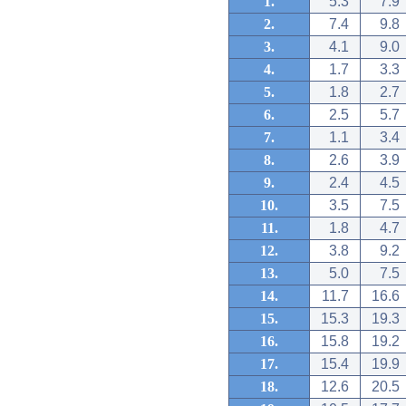
1.
5.3
7.9
2.
7.4
9.8
3.
4.1
9.0
4.
1.7
3.3
5.
1.8
2.7
6.
2.5
5.7
7.
1.1
3.4
8.
2.6
3.9
9.
2.4
4.5
10.
3.5
7.5
11.
1.8
4.7
12.
3.8
9.2
13.
5.0
7.5
14.
11.7
16.6
15.
15.3
19.3
16.
15.8
19.2
17.
15.4
19.9
18.
12.6
20.5