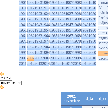
1901
1902
1903
1904
1905
1906
1907
1908
1909
1910
január
februá
1911
1912
1913
1914
1915
1916
1917
1918
1919
1920
márci
1921
1922
1923
1924
1925
1926
1927
1928
1929
1930
április
1931
1932
1933
1934
1935
1936
1937
1938
1939
1940
május
1941
1942
1943
1944
1945
1946
1947
1948
1949
1950
június
1951
1952
1953
1954
1955
1956
1957
1958
1959
1960
július
1961
1962
1963
1964
1965
1966
1967
1968
1969
1970
augus
1971
1972
1973
1974
1975
1976
1977
1978
1979
1980
szept
1981
1982
1983
1984
1985
1986
1987
1988
1989
1990
októb
1991
1992
1993
1994
1995
1996
1997
1998
1999
2000
novem
2001
2002
2003
2004
2005
2006
2007
2008
2009
2010
decem
2011
2012
2013
2014
2015
2016
2017
2018
2019
2020
2002.
d_ta
d_tx
november