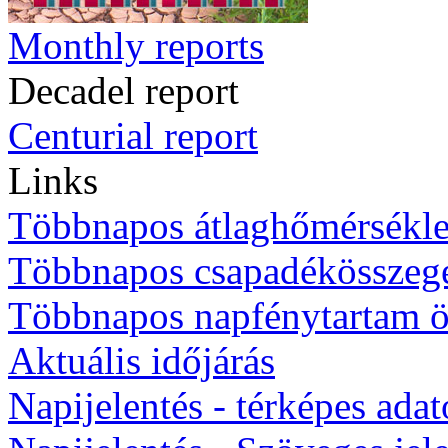
Monthly reports
Decadel report
Centurial report
Links
Többnapos átlaghőmérsékle
Többnapos csapadékösszeg
Többnapos napfénytartam ö
Aktuális időjárás
Napijelentés - térképes ada