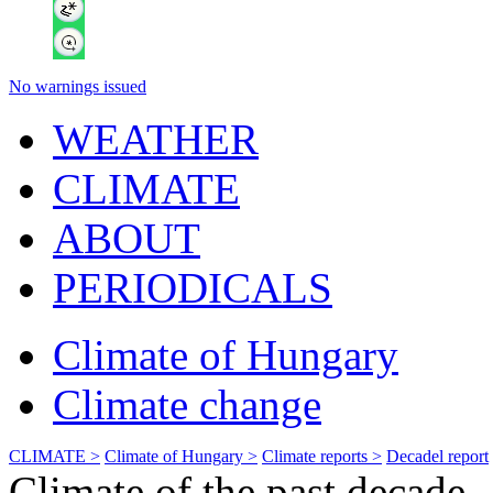
No warnings issued
WEATHER
CLIMATE
ABOUT
PERIODICALS
Climate of Hungary
Climate change
CLIMATE >
Climate of Hungary >
Climate reports >
Decadel report
Climate of the past decade