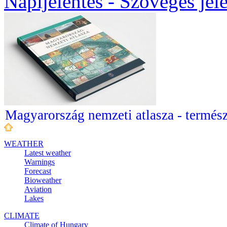
Napijelentés - Szöveges jel
Magyarország nemzeti atlasza - termész
WEATHER
Latest weather
Warnings
Forecast
Bioweather
Aviation
Lakes
CLIMATE
Climate of Hungary