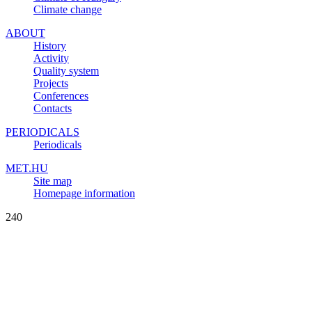
Climate change
ABOUT
History
Activity
Quality system
Projects
Conferences
Contacts
PERIODICALS
Periodicals
MET.HU
Site map
Homepage information
240