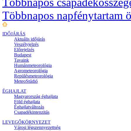
Többnapos csapadékösszeg
Többnapos napfénytartam ö
IDŐJÁRÁS
Aktuális
időjárás
Veszélyjelzés
Előrejelzés
Budapest
Tavaink
Humánmeteorológia
Agrometeorológia
Repülésmeteorológia
MeteoStúdió
ÉGHAJLAT
Magyarország éghajlata
Föld éghajlata
Éghajlatváltozás
Csapadékintenzitás
LEVEGŐKÖRNYEZET
Városi légszennyezettség