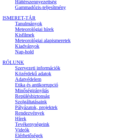
Háttérszennyezettség
Gammadózis-teljesítmény
ISMERET-TÁR
Tanulmányok
Meteorológiai hírek
Kisfilmek
Meteorológiai alapismeretek
Kiadványok
Nap-hold
RÓLUNK
Szervezeti információk
Közérdekű adatok
Adatvédelem
Etika és antikorrupció
Minőségirányítás
Repülésbiztonság
Szolgáltatásaink
Pályázatok, projektek
Rendezvények
Hírek
Tevékenységeink
Videók
Elérhetőségek