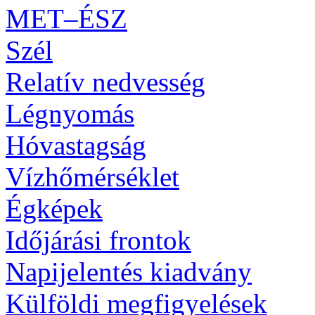
MET–ÉSZ
Szél
Relatív nedvesség
Légnyomás
Hóvastagság
Vízhőmérséklet
Égképek
Időjárási frontok
Napijelentés kiadvány
Külföldi megfigyelések