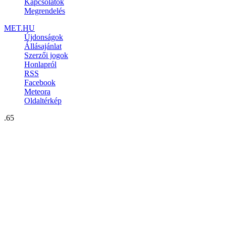
Kapcsolatok
Megrendelés
MET.HU
Újdonságok
Állásajánlat
Szerzői jogok
Honlapról
RSS
Facebook
Meteora
Oldaltérkép
.65