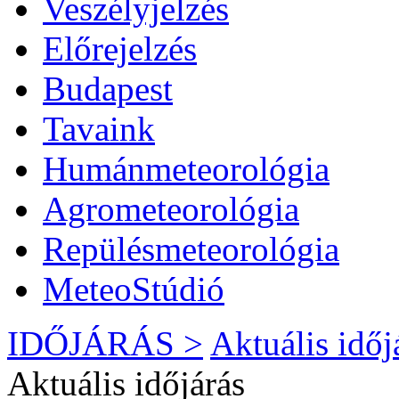
Veszélyjelzés
Előrejelzés
Budapest
Tavaink
Humánmeteorológia
Agrometeorológia
Repülésmeteorológia
MeteoStúdió
IDŐJÁRÁS >
Aktuális
időj
Aktuális
időjárás