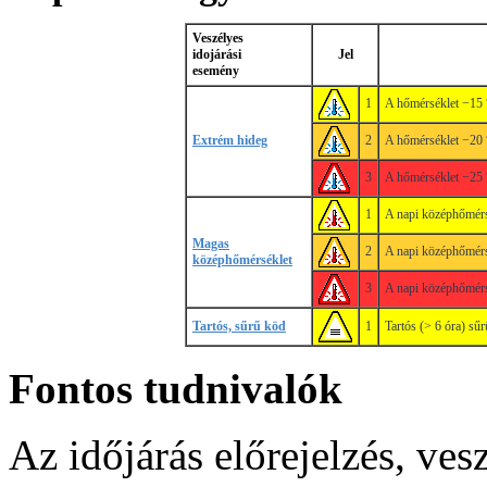
Veszélyes
idojárási
Jel
esemény
1
A hőmérséklet −15 
Extrém hideg
2
A hőmérséklet −20 
3
A hőmérséklet −25 
1
A napi középhőmérsé
Magas
2
A napi középhőmérsé
középhőmérséklet
3
A napi középhőmérsé
Tartós, sűrű köd
1
Tartós (> 6 óra) sűr
Fontos tudnivalók
Az időjárás előrejelzés, ves