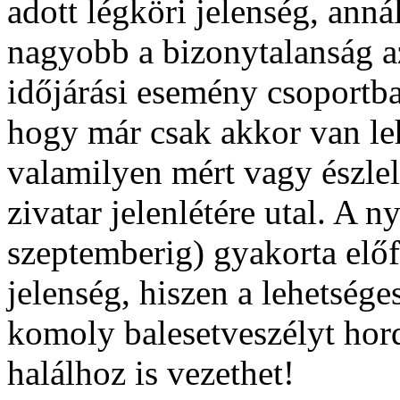
adott légköri jelenség, anná
nagyobb a bizonytalanság az
időjárási esemény csoportba 
hogy már csak akkor van leh
valamilyen mért vagy észle
zivatar jelenlétére utal. A ny
szeptemberig) gyakorta előf
jelenség, hiszen a lehetsé
komoly balesetveszélyt hor
halálhoz is vezethet!