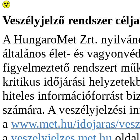
Veszélyjelző rendszer célja
A HungaroMet Zrt. nyilváno
általános élet- és vagyonvé
figyelmeztető rendszert műk
kritikus időjárási helyzetek
hiteles információforrást bi
számára. A veszélyjelzési i
a
www.met.hu/idojaras/vesze
a
veszelyjelzes.met.hu
oldal