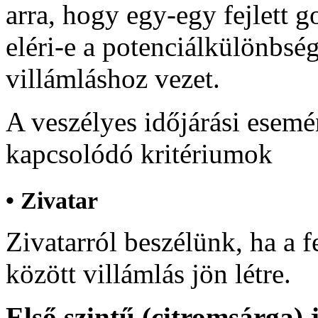
arra, hogy egy-egy fejlett 
eléri-e a potenciálkülönbség
villámláshoz vezet.
A veszélyes időjárási esemé
kapcsolódó kritériumok
• Zivatar
Zivatarról beszélünk, ha a f
között villámlás jön létre.
Első szintű (citromsárga) 