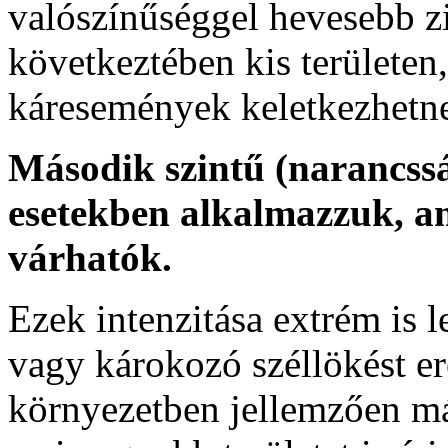
valószínűséggel hevesebb zi
következtében kis területen
káresemények keletkezhetn
Második szintű (narancssá
esetekben alkalmazzuk, a
várhatók.
Ezek intenzitása extrém is l
vagy károkozó széllökést 
környezetben jellemzően má