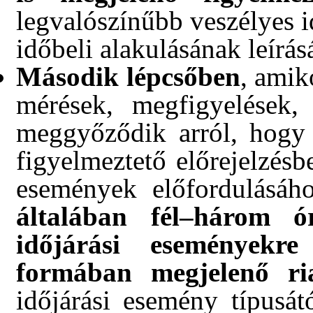
legvalószínűbb veszélyes i
időbeli alakulásának leírás
Második lépcsőben
, amik
mérések, megfigyelések, 
meggyőződik arról, hogy a
figyelmeztető előrejelzésb
események előfordulásáh
általában fél–három ó
időjárási eseményekre
formában megjelenő ria
időjárási esemény típusátó