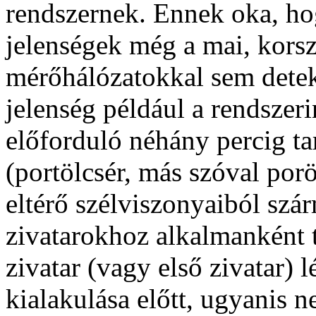
rendszernek. Ennek oka, hog
jelenségek még a mai, kors
mérőhálózatokkal sem detek
jelenség például a rendszeri
előforduló néhány percig tar
(portölcsér, más szóval por
eltérő szélviszonyaiból sz
zivatarokhoz alkalmanként t
zivatar (vagy első zivatar) 
kialakulása előtt, ugyanis 