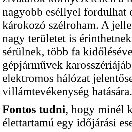
nagyobb eséllyel fordulhat 
károkozó szélroham. A jell
nagy területet is érinthetnek
sérülnek, több fa kidőlésév
gépjárművek karosszériájába
elektromos hálózat jelentős
villámtevékenység hatására
Fontos tudni
, hogy minél k
élettartamú egy időjárási es