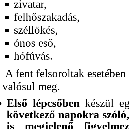
zivatar,
felhőszakadás,
széllökés,
ónos eső,
hófúvás.
A fent felsoroltak esetében
valósul meg.
Első lépcsőben
készül e
következő napokra szóló,
is megjelenő figyelmezt