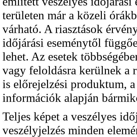
említett veszélyes időjárási
területen már a közeli órák
várható. A riasztások érvén
időjárási eseménytől függőe
lehet. Az esetek többségébe
vagy feloldásra kerülnek a r
is előrejelzési produktum, 
információk alapján bármikor
Teljes képet a veszélyes idő
veszélyjelzés minden elemén