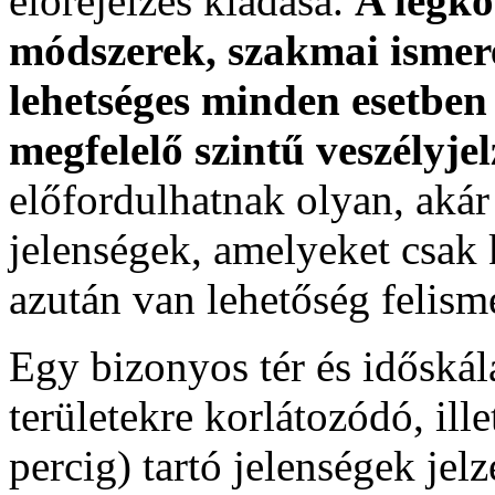
előrejelzés kiadása.
A legko
módszerek, szakmai ismer
lehetséges minden esetben 
megfelelő szintű veszélyje
előfordulhatnak olyan, akár 
jelenségek, amelyeket csak 
azután van lehetőség felism
Egy bizonyos tér és időskála
területekre korlátozódó, ill
percig) tartó jelenségek jel