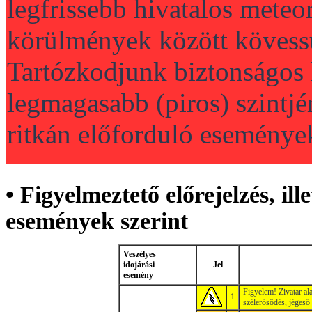
legfrissebb hivatalos mete
körülmények között kövessü
Tartózkodjunk biztonságos h
legmagasabb (piros) szintj
ritkán előforduló eseménye
• Figyelmeztető előrejelzés, ill
események szerint
Veszélyes
idojárási
Jel
esemény
Figyelem! Zivatar ala
1
szélerősödés, jégeső 