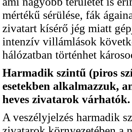
ami nagyobb területet is éri
mértékű sérülése, fák ágaina
zivatart kísérő jég miatt gé
intenzív villámlások követ
hálózatban történhet károso
Harmadik szintű (piros sz
esetekben alkalmazzuk, am
heves zivatarok várhatók.
A veszélyjelzés harmadik szi
zivatarok környezetében a 