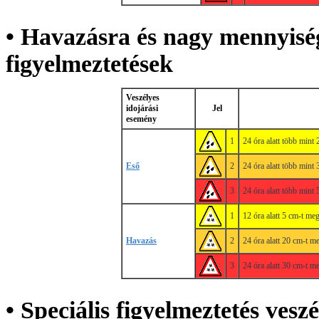
• Havazásra és nagy mennyisé
figyelmeztetések
Veszélyes
idojárási
Jel
esemény
1
24 óra alatt több mint
Eső
2
24 óra alatt több mint
3
24 óra alatt több mint
1
12 óra alatt 5 cm-t meg
Havazás
2
24 óra alatt 20 cm-t me
3
24 óra alatt 30 cm-t me
• Speciális figyelmeztetés vesz