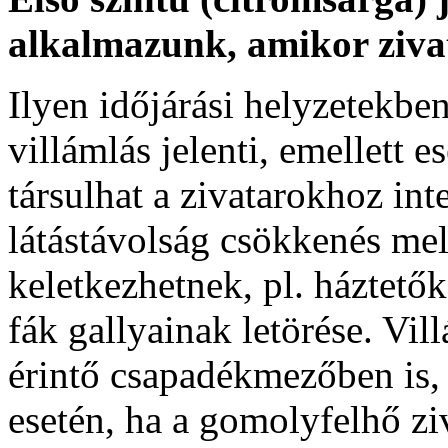
alkalmazunk, amikor ziva
Ilyen időjárási helyzetekben
villámlás jelenti, emellett e
társulhat a zivatarokhoz int
látástávolság csökkenés mel
keletkezhetnek, pl. háztető
fák gallyainak letörése. Vill
érintő csapadékmezőben is, 
esetén, ha a gomolyfelhő zi