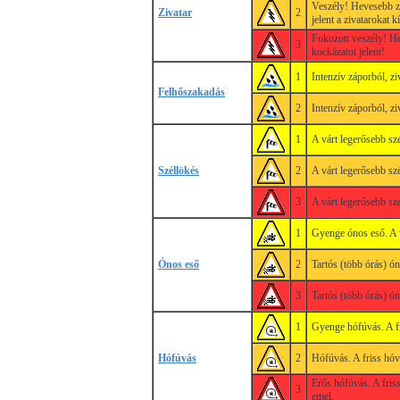
Veszély! Hevesebb zi
Zivatar
2
jelent a zivatarokat k
Fokozott veszély! Hev
3
kockázatot jelent!
1
Intenzív záporból, z
Felhőszakadás
2
Intenzív záporból, z
1
A várt legerősebb sz
Széllökés
2
A várt legerősebb sz
3
A várt legerősebb sz
1
Gyenge ónos eső. A 
Ónos eső
2
Tartós (több órás) ó
3
Tartós (több órás) ó
1
Gyenge hófúvás. A fri
Hófúvás
2
Hófúvás. A friss hóva
Erős hófúvás. A friss
3
emel.