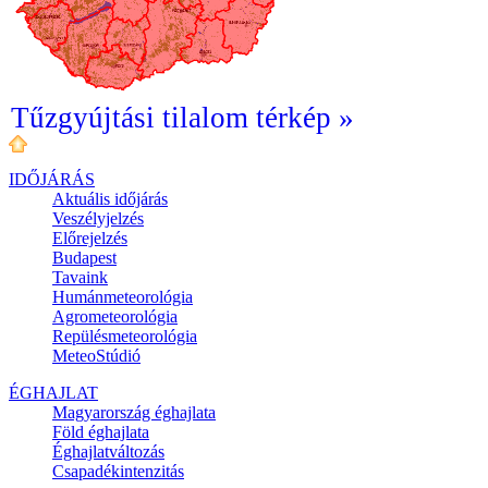
Tűzgyújtási tilalom térkép »
IDŐJÁRÁS
Aktuális
időjárás
Veszélyjelzés
Előrejelzés
Budapest
Tavaink
Humánmeteorológia
Agrometeorológia
Repülésmeteorológia
MeteoStúdió
ÉGHAJLAT
Magyarország éghajlata
Föld éghajlata
Éghajlatváltozás
Csapadékintenzitás