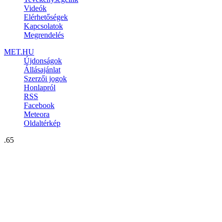
Videók
Elérhetőségek
Kapcsolatok
Megrendelés
MET.HU
Újdonságok
Állásajánlat
Szerzői jogok
Honlapról
RSS
Facebook
Meteora
Oldaltérkép
.65