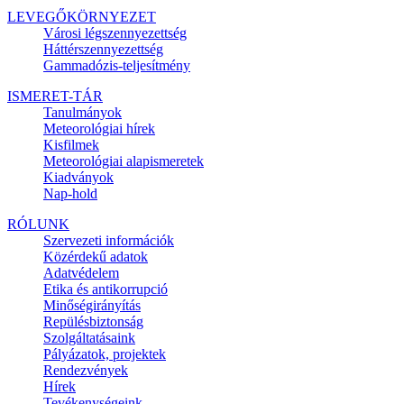
LEVEGŐKÖRNYEZET
Városi légszennyezettség
Háttérszennyezettség
Gammadózis-teljesítmény
ISMERET-TÁR
Tanulmányok
Meteorológiai hírek
Kisfilmek
Meteorológiai alapismeretek
Kiadványok
Nap-hold
RÓLUNK
Szervezeti információk
Közérdekű adatok
Adatvédelem
Etika és antikorrupció
Minőségirányítás
Repülésbiztonság
Szolgáltatásaink
Pályázatok, projektek
Rendezvények
Hírek
Tevékenységeink