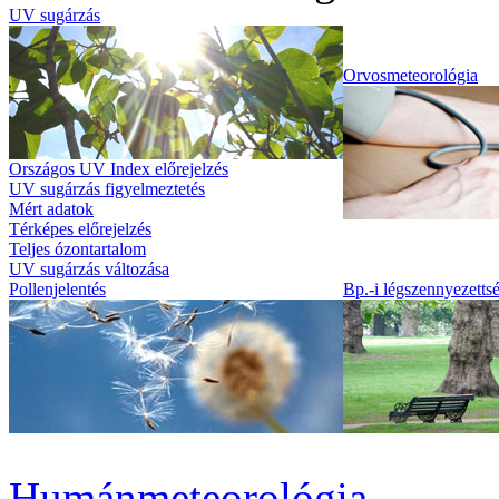
UV sugárzás
Orvosmeteorológia
Országos UV Index előrejelzés
UV sugárzás figyelmeztetés
Mért adatok
Térképes előrejelzés
Teljes ózontartalom
UV sugárzás változása
Pollenjelentés
Bp.-i légszennyezettsé
Humánmeteorológia