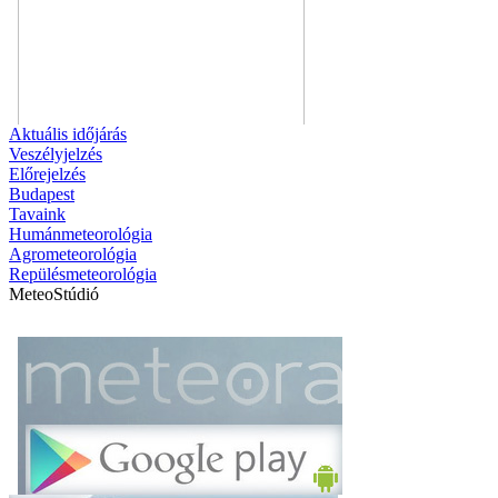
Aktuális
időjárás
Veszélyjelzés
Előrejelzés
Budapest
Tavaink
Humánmeteorológia
Agrometeorológia
Repülésmeteorológia
MeteoStúdió