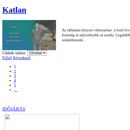
Katlan
Az időjárási helyzet változatlan: a forró 
forróság és súlyosbodik az aszály. Legalább
számíthatunk...
Cikkek száma:
Előző
Következő
1
2
3
4
5
...
IDŐJÁRÁS