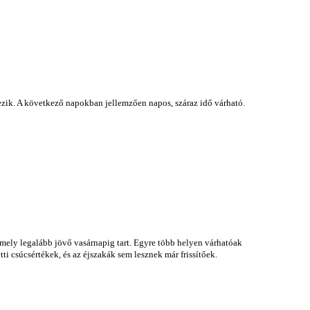
ezik. A következő napokban jellemzően napos, száraz idő várható.
mely legalább jövő vasárnapig tart. Egyre több helyen várhatóak
ti csúcsértékek, és az éjszakák sem lesznek már frissítőek.