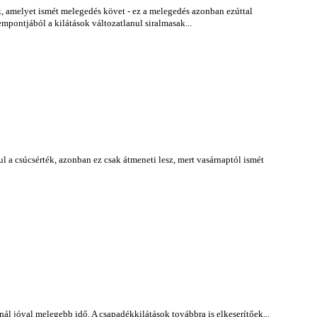
nk, amelyet ismét melegedés követ - ez a melegedés azonban ezúttal
pontjából a kilátások változatlanul siralmasak...
l a csúcsérték, azonban ez csak átmeneti lesz, mert vasárnaptól ismét
snál jóval melegebb idő. A csapadékkilátások továbbra is elkeserítőek...