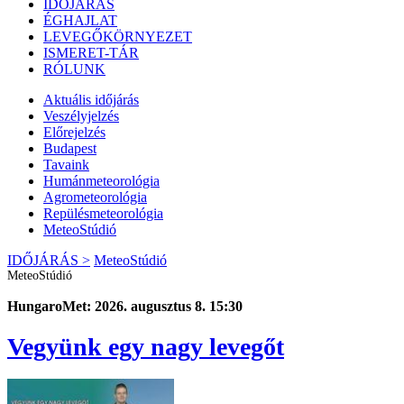
IDŐJÁRÁS
ÉGHAJLAT
LEVEGŐKÖRNYEZET
ISMERET-TÁR
RÓLUNK
Aktuális
időjárás
Veszélyjelzés
Előrejelzés
Budapest
Tavaink
Humánmeteorológia
Agrometeorológia
Repülésmeteorológia
MeteoStúdió
IDŐJÁRÁS >
MeteoStúdió
MeteoStúdió
HungaroMet: 2026. augusztus 8. 15:30
Vegyünk egy nagy levegőt