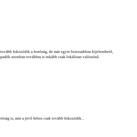
tovább fokozódik a forróság, de már egyre biztosabban kijelenthető,
apadék azonban továbbra is inkább csak lokálisan valószínű.
rróság is, ami a jövő héten csak tovább fokozódik...