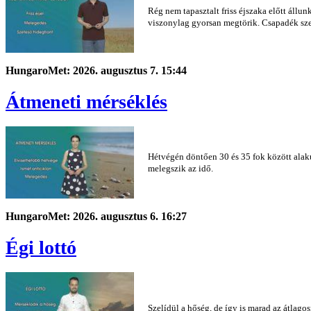
Rég nem tapasztalt friss éjszaka előtt állu
viszonylag gyorsan megtörik. Csapadék szem
HungaroMet: 2026. augusztus 7. 15:44
Átmeneti mérséklés
Hétvégén döntően 30 és 35 fok között alaku
melegszik az idő.
HungaroMet: 2026. augusztus 6. 16:27
Égi lottó
Szelídül a hőség, de így is marad az átlago