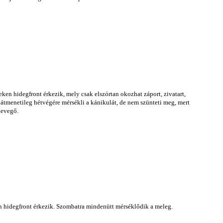
ken hidegfront érkezik, mely csak elszórtan okozhat záport, zivatart,
tmenetileg hétvégére mérsékli a kánikulát, de nem szünteti meg, mert
levegő.
n hidegfront érkezik. Szombatra mindenütt mérséklődik a meleg.