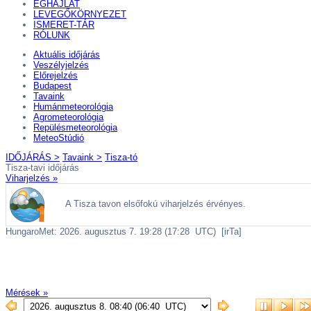
ÉGHAJLAT
LEVEGŐKÖRNYEZET
ISMERET-TÁR
RÓLUNK
Aktuális
időjárás
Veszélyjelzés
Előrejelzés
Budapest
Tavaink
Humánmeteorológia
Agrometeorológia
Repülésmeteorológia
MeteoStúdió
IDŐJÁRÁS >
Tavaink >
Tisza-tó
Tisza-tavi időjárás
Viharjelzés »
Mérések »