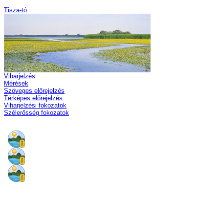
Tisza-tó
Viharjelzés
Mérések
Szöveges előrejelzés
Térképes előrejelzés
Viharjelzési fokozatok
Szélerősség fokozatok