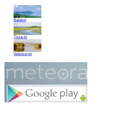
Balaton
Tisza-tó
Velencei-tó