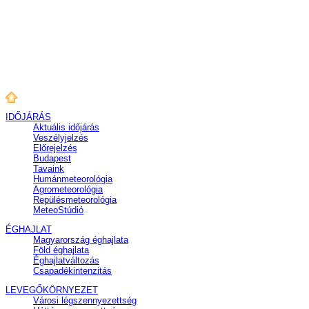
IDŐJÁRÁS
Aktuális
időjárás
Veszélyjelzés
Előrejelzés
Budapest
Tavaink
Humánmeteorológia
Agrometeorológia
Repülésmeteorológia
MeteoStúdió
ÉGHAJLAT
Magyarország éghajlata
Föld éghajlata
Éghajlatváltozás
Csapadékintenzitás
LEVEGŐKÖRNYEZET
Városi légszennyezettség