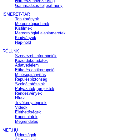
Háttérszennyezettség
Gammadózis-teljesítmény
ISMERET-TÁR
Tanulmányok
Meteorológiai hírek
Kisfilmek
Meteorológiai alapismeretek
Kiadványok
Nap-hold
RÓLUNK
Szervezeti információk
Közérdekű adatok
Adatvédelem
Etika és antikorrupció
Minőségirányítás
Repülésbiztonság
Szolgáltatásaink
Pályázatok, projektek
Rendezvények
Hírek
Tevékenységeink
Videók
Elérhetőségek
Kapcsolatok
Megrendelés
MET.HU
Újdonságok
Állásajánlat