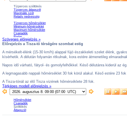
Szöveges előrejelzés »
Térképes modell előrejelzés »